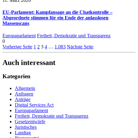
11. März 2026
EU-Parlament: Kampfansage an die Chatkontrolle –
Abgeordnete stimmen für ein Ende der anlasslosen
Massenscans
Europaparlament
Freiheit, Demokratie und Transparenz
0
Vorherige Seite
1
2
3
4
…
1.083
Nächste Seite
Auch interessant
Kategorien
Allgemein
Anfragen
Anträge
Digital Services Act
Europaparlament
Freiheit, Demokratie und Transparenz
Gesetzentwürfe
Juristisches
Landtag