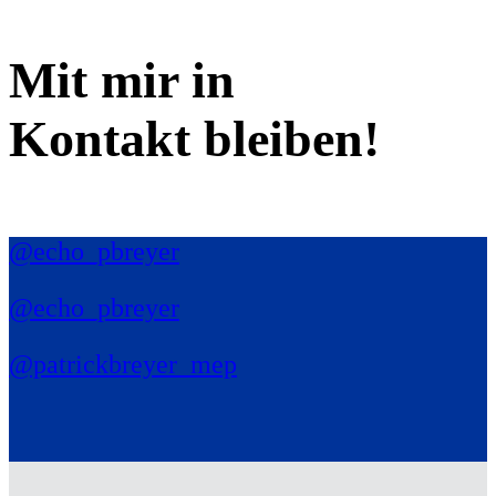
Mit mir in
Kontakt bleiben!
@echo_pbreyer
@echo_pbreyer
@patrickbreyer_mep