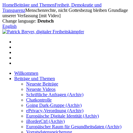
Zum
Home
Beiträge und Themen
Freiheit, Demokratie und
Inhalt
Transparenz
Menschenrechte, nicht Gottesbezug bleiben Grundlage
springen
unserer Verfassung [mit Video]
Change language:
Deutsch
English
Willkommen
Beiträge und Themen
Neueste Beiträge
Neueste Videos
Schriftliche Anfragen (Archiv)
Chatkontrolle
Going Dark-Gruppe (Archiv)
ePrivacy-Verordnung (Archiv)
Europäische Digitale Identität (Archiv)
iBorderCtrl (Archiv)
Europäischer Raum für Gesundheitsdaten (Archiv)
Vorratsdatenspeicherung