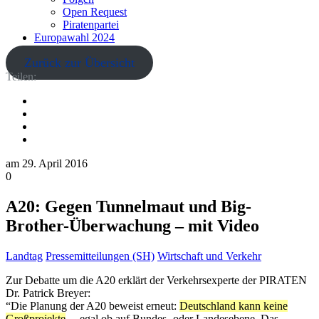
Open Request
Piratenpartei
Europawahl 2024
Zurück zur Übersicht
Teilen:
am
29. April 2016
0
A20: Gegen Tunnelmaut und Big-
Brother-Überwachung – mit Video
Landtag
Pressemitteilungen (SH)
Wirtschaft und Verkehr
Zur Debatte um die A20 erklärt der Verkehrsexperte der PIRATEN
Dr. Patrick Breyer:
“Die Planung der A20 beweist erneut:
Deutschland kann keine
Großprojekte
– ­ egal ob auf Bundes- oder Landesebene. Das