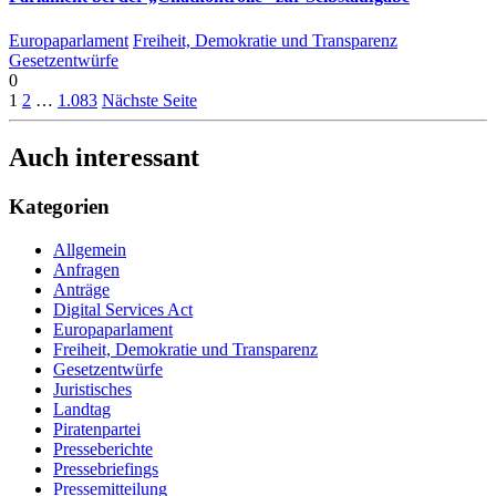
Europaparlament
Freiheit, Demokratie und Transparenz
Gesetzentwürfe
0
1
2
…
1.083
Nächste Seite
Auch interessant
Kategorien
Allgemein
Anfragen
Anträge
Digital Services Act
Europaparlament
Freiheit, Demokratie und Transparenz
Gesetzentwürfe
Juristisches
Landtag
Piratenpartei
Presseberichte
Pressebriefings
Pressemitteilung