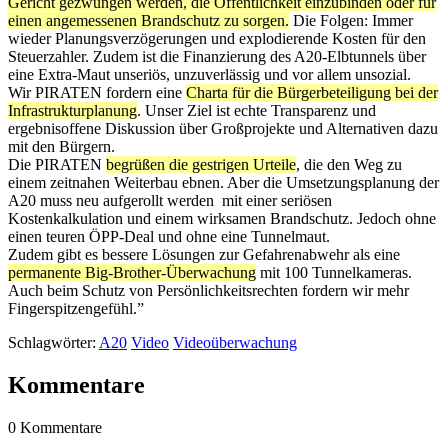
Gericht gezwungen werden, die Öffentlichkeit einzubinden oder für
einen angemessenen Brandschutz zu sorgen.
Die Folgen: Immer
wieder Planungsverzögerungen und explodierende Kosten für den
Steuerzahler. Zudem ist die Finanzierung des A20-Elbtunnels über
eine Extra-Maut unseriös, unzuverlässig und vor allem unsozial.
Wir PIRATEN fordern eine
Charta für die Bürgerbeteiligung bei der
Infrastrukturplanung
. Unser Ziel ist echte Transparenz und
ergebnisoffene Diskussion über Großprojekte und Alternativen dazu
mit den Bürgern.
Die PIRATEN
begrüßen die gestrigen Urteile
, die den Weg zu
einem zeitnahen Weiterbau ebnen. Aber die Umsetzungsplanung der
A20 muss neu aufgerollt werden ­ mit einer seriösen
Kostenkalkulation und einem wirksamen Brandschutz. Jedoch ohne
einen teuren ÖPP-Deal und ohne eine Tunnelmaut.
Zudem gibt es bessere Lösungen zur Gefahrenabwehr als eine
permanente Big-Brother-Überwachung
mit 100 Tunnelkameras.
Auch beim Schutz von Persönlichkeitsrechten fordern wir mehr
Fingerspitzengefühl.”
Schlagwörter:
A20
Video
Videoüberwachung
Kommentare
0 Kommentare