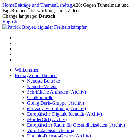
Zum
Home
Beiträge und Themen
Landtag
A20: Gegen Tunnelmaut und
Inhalt
Big-Brother-Überwachung – mit Video
springen
Change language:
Deutsch
English
Willkommen
Beiträge und Themen
Neueste Beiträge
Neueste Videos
Schriftliche Anfragen (Archiv)
Chatkontrolle
Going Dark-Gruppe (Archiv)
ePrivacy-Verordnung (Archiv)
Europäische Digitale Identität (Archiv)
iBorderCtrl (Archiv)
Europäischer Raum für Gesundheitsdaten (Archiv)
Vorratsdatenspeicherung
Digitale-Dienste-Gesetz (Archiv)