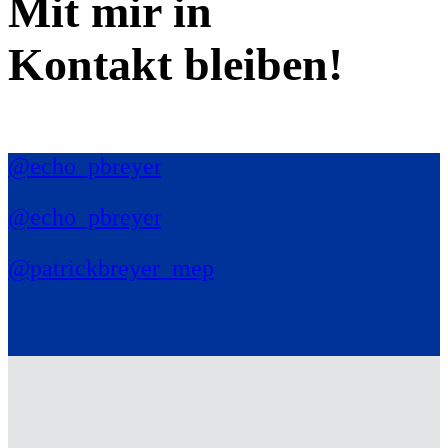
Mit mir in
Kontakt bleiben!
@echo_pbreyer
@echo_pbreyer
@patrickbreyer_mep