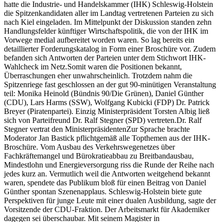
hatte die Industrie- und Handelskammer (IHK) Schleswig-Holstein
die Spitzenkandidaten aller im Landtag vertretenen Parteien zu sich
nach Kiel eingeladen. Im Mittelpunkt der Diskussion standen zehn
Handlungsfelder künftiger Wirtschaftspolitik, die von der IHK im
Vorwege medial aufbereitet worden waren. So lag bereits ein
detaillierter Forderungskatalog in Form einer Broschüre vor. Zudem
befanden sich Antworten der Parteien unter dem Stichwort IHK-
Wahlcheck im Netz.Somit waren die Positionen bekannt,
Überraschungen eher unwahrscheinlich. Trotzdem nahm die
Spitzenriege fast geschlossen an der gut 90-minütigen Veranstaltung
teil: Monika Heinold (Bündnis 90/Die Grünen), Daniel Günther
(CDU), Lars Harms (SSW), Wolfgang Kubicki (FDP) Dr. Patrick
Breyer (Piratenpartei). Einzig Ministerpräsident Torsten Albig ließ
sich von Parteifreund Dr. Ralf Stegner (SPD) vertreten.Dr. Ralf
Stegner vertrat den MinisterpräsidentenZur Sprache brachte
Moderator Jan Bastick pflichtgemäß alle Topthemen aus der IHK-
Broschüre. Vom Ausbau des Verkehrswegenetzes über
Fachkräftemangel und Bürokratieabbau zu Breitbandausbau,
Mindestlohn und Energieversorgung riss die Runde der Reihe nach
jedes kurz an. Vermutlich weil die Antworten weitgehend bekannt
waren, spendete das Publikum bloß für einen Beitrag von Daniel
Günther spontan Szenenapplaus. Schleswig-Holstein biete gute
Perspektiven für junge Leute mit einer dualen Ausbildung, sagte der
Vorsitzende der CDU-Fraktion. Der Arbeitsmarkt für Akademiker
dagegen sei überschaubar. Mit seinem Magister in