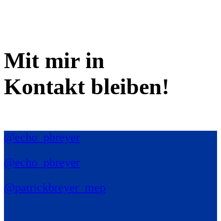
Mit mir in
Kontakt bleiben!
@echo_pbreyer
@echo_pbreyer
@patrickbreyer_mep