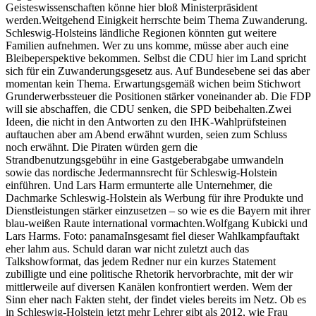
Geisteswissenschaften könne hier bloß Ministerpräsident
werden.Weitgehend Einigkeit herrschte beim Thema Zuwanderung.
Schleswig-Holsteins ländliche Regionen könnten gut weitere
Familien aufnehmen. Wer zu uns komme, müsse aber auch eine
Bleibeperspektive bekommen. Selbst die CDU hier im Land spricht
sich für ein Zuwanderungsgesetz aus. Auf Bundesebene sei das aber
momentan kein Thema. Erwartungsgemäß wichen beim Stichwort
Grunderwerbssteuer die Positionen stärker voneinander ab. Die FDP
will sie abschaffen, die CDU senken, die SPD beibehalten.Zwei
Ideen, die nicht in den Antworten zu den IHK-Wahlprüfsteinen
auftauchen aber am Abend erwähnt wurden, seien zum Schluss
noch erwähnt. Die Piraten würden gern die
Strandbenutzungsgebühr in eine Gastgeberabgabe umwandeln
sowie das nordische Jedermannsrecht für Schleswig-Holstein
einführen. Und Lars Harm ermunterte alle Unternehmer, die
Dachmarke Schleswig-Holstein als Werbung für ihre Produkte und
Dienstleistungen stärker einzusetzen – so wie es die Bayern mit ihrer
blau-weißen Raute international vormachten.Wolfgang Kubicki und
Lars Harms. Foto: panamaInsgesamt fiel dieser Wahlkampfauftakt
eher lahm aus. Schuld daran war nicht zuletzt auch das
Talkshowformat, das jedem Redner nur ein kurzes Statement
zubilligte und eine politische Rhetorik hervorbrachte, mit der wir
mittlerweile auf diversen Kanälen konfrontiert werden. Wem der
Sinn eher nach Fakten steht, der findet vieles bereits im Netz. Ob es
in Schleswig-Holstein jetzt mehr Lehrer gibt als 2012, wie Frau