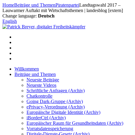
Zum
Home
Beiträge und Themen
Piratenpartei
Landtagswahl 2017 –
Inhalt
Lauwarmer Auftakt mit Wirtschaftsthemen | landesblog [extern]
springen
Change language:
Deutsch
English
Willkommen
Beiträge und Themen
Neueste Beiträge
Neueste Videos
Schriftliche Anfragen (Archiv)
Chatkontrolle
Going Dark-Gruppe (Archiv)
ePrivacy-Verordnung (Archiv)
Europäische Digitale Identität (Archiv)
iBorderCtrl (Archiv)
Europäischer Raum für Gesundheitsdaten (Archiv)
Vorratsdatenspeicherung
Digitale-Dienste-Gesetz (Archiv)