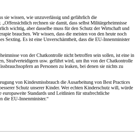
s sie wissen, wie unzuverlässig und gefährlich die
 „Offensichtlich rechnen sie damit, dass selbst Militärgeheimnisse
ich wichtig, aber dasselbe muss für den Schutz der Wirtschaft und
erapie brauchen. Wir wissen, dass die meisten von den heute noch
es Sexting. Es ist eine Unverschämtheit, dass die EU-Innenminister
imnisse von der Chatkontrolle nicht betroffen sein sollen, ist eine in
, Strafverteidigern usw. geführt wird, um ihn von der Chatkontrolle
sbrauchsopfern an Personen zu leaken, bei denen sie nichts zu
orbeugung von Kindesmissbrauch die Ausarbeitung von Best Practices
besserer Schutz unserer Kinder. Wer echten Kinderschutz will, würde
uropaweite Standards und Leitlinien für strafrechtliche
en die EU-Innenminister.“