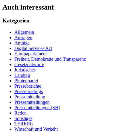
Auch interessant
Kategorien
Allgemein
Anfragen
Anträge
Digital Services Act
Europaparlament
Freiheit, Demokratie und Transparenz
Gesetzentwürfe
Juristisches
Landtag
Piratenpartei
Presseberichte
Pressebriefings
Pressemitteilung
Pressemitteilungen
Pressemitteilungen (SH)
Reden
Sonstiges
TERREG
Wirtschaft und Verkehr