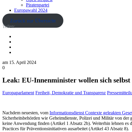
Piratenpartei
Europawahl 2024
Zurück zur Übersicht
Teilen:
am
15. April 2024
0
Leak: EU-Innenminister wollen sich selbs
Europaparlament
Freiheit, Demokratie und Transparenz
Pressemittei
Nachdem neuesten, vom
Informationsdienst Contexte geleakten Gese
Sicherheitsbehörden wie Geheimdienste, Polizei und Militär von der 
keine Anwendung finden (Artikel 1 Absatz 2b). Weiterhin lehnen es 
Practices für Präventionsinitiativen ausarbeitet (Artikel 43 Absatz 8).