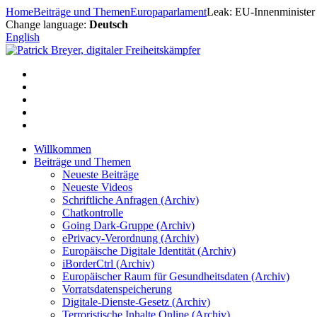
Zum
Home
Beiträge und Themen
Europaparlament
Leak: EU-Innenminister 
Inhalt
Change language:
Deutsch
springen
English
Willkommen
Beiträge und Themen
Neueste Beiträge
Neueste Videos
Schriftliche Anfragen (Archiv)
Chatkontrolle
Going Dark-Gruppe (Archiv)
ePrivacy-Verordnung (Archiv)
Europäische Digitale Identität (Archiv)
iBorderCtrl (Archiv)
Europäischer Raum für Gesundheitsdaten (Archiv)
Vorratsdatenspeicherung
Digitale-Dienste-Gesetz (Archiv)
Terroristische Inhalte Online (Archiv)