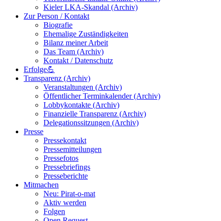
Kieler LKA-Skandal (Archiv)
Zur Person / Kontakt
Biografie
Ehemalige Zuständigkeiten
Bilanz meiner Arbeit
Das Team (Archiv)
Kontakt / Datenschutz
Erfolge💪
Transparenz (Archiv)
Veranstaltungen (Archiv)
Öffentlicher Terminkalender (Archiv)
Lobbykontakte (Archiv)
Finanzielle Transparenz (Archiv)
Delegationssitzungen (Archiv)
Presse
Pressekontakt
Pressemitteilungen
Pressefotos
Pressebriefings
Presseberichte
Mitmachen
Neu: Pirat-o-mat
Aktiv werden
Folgen
Open Request