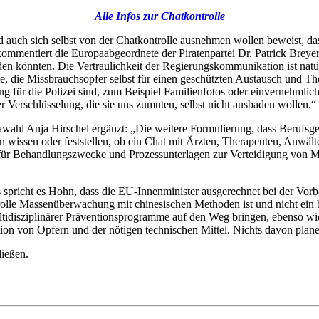
Alle Infos zur Chatkontrolle
 auch sich selbst von der Chatkontrolle ausnehmen wollen beweist, das
kommentiert die Europaabgeordnete der Piratenpartei Dr. Patrick Breyer.
n könnten. Die Vertraulichkeit der Regierungskommunikation ist natürl
me, die Missbrauchsopfer selbst für einen geschützten Austausch und Th
g für die Polizei sind, zum Beispiel Familienfotos oder einvernehmlich
r Verschlüsselung, die sie uns zumuten, selbst nicht ausbaden wollen.“
wahl Anja Hirschel ergänzt: „Die weitere Formulierung, dass Berufsgehe
wissen oder feststellen, ob ein Chat mit Ärzten, Therapeuten, Anwälten
für Behandlungszwecke und Prozessunterlagen zur Verteidigung von Mis
es spricht es Hohn, dass die EU-Innenminister ausgerechnet bei der V
rolle Massenüberwachung mit chinesischen Methoden ist und nicht ein 
idisziplinärer Präventionsprogramme auf den Weg bringen, ebenso wie e
tion von Opfern und der nötigen technischen Mittel. Nichts davon plan
ießen.