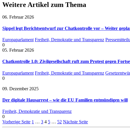
Weitere Artikel zum Thema
06. Februar 2026
Sippel legt Berichtsentwurf zur Chatkontrolle vor – Weiter gep
Europaparlament
Freiheit, Demokratie und Transparenz
Pressemittei
0
05. Februar 2026
Chatkontrolle 1.0: Zivilgesellschaft ruft zum Protest gegen Fo
Europaparlament
Freiheit, Demokratie und Transparenz
Gesetzentwür
0
09. Dezember 2025
Der digitale Hausarrest – wie die EU Familien entmündigen will
Freiheit, Demokratie und Transparenz
0
Vorherige Seite
1
…
3
4
5
…
52
Nächste Seite