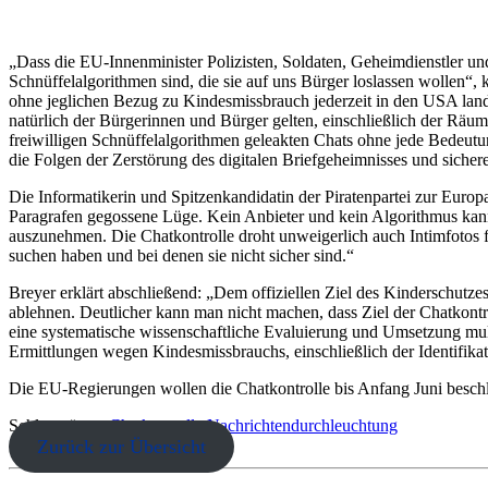
„Dass die EU-Innenminister Polizisten, Soldaten, Geheimdienstler und
Schnüffelalgorithmen sind, die sie auf uns Bürger loslassen wollen“, 
ohne jeglichen Bezug zu Kindesmissbrauch jederzeit in den USA lande
natürlich der Bürgerinnen und Bürger gelten, einschließlich der Räu
freiwilligen Schnüffelalgorithmen geleakten Chats ohne jede Bedeutun
die Folgen der Zerstörung des digitalen Briefgeheimnisses und sichere
Die Informatikerin und Spitzenkandidatin der Piratenpartei zur Europa
Paragrafen gegossene Lüge. Kein Anbieter und kein Algorithmus kann 
auszunehmen. Die Chatkontrolle droht unweigerlich auch Intimfotos 
suchen haben und bei denen sie nicht sicher sind.“
Breyer erklärt abschließend: „Dem offiziellen Ziel des Kinderschutz
ablehnen. Deutlicher kann man nicht machen, dass Ziel der Chatkont
eine systematische wissenschaftliche Evaluierung und Umsetzung mult
Ermittlungen wegen Kindesmissbrauchs, einschließlich der Identifika
Die EU-Regierungen wollen die Chatkontrolle bis Anfang Juni beschl
Schlagwörter:
Chatkontrolle
Nachrichtendurchleuchtung
Zurück zur Übersicht