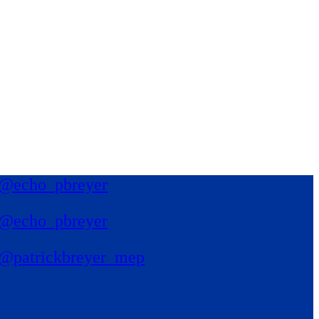
@echo_pbreyer
@echo_pbreyer
@patrickbreyer_mep