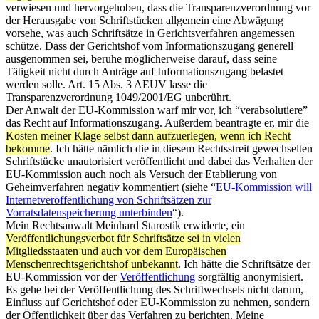
verwiesen und hervorgehoben, dass die Transparenzverordnung vor
der Herausgabe von Schriftstücken allgemein eine Abwägung
vorsehe, was auch Schriftsätze in Gerichtsverfahren angemessen
schütze. Dass der Gerichtshof vom Informationszugang generell
ausgenommen sei, beruhe möglicherweise darauf, dass seine
Tätigkeit nicht durch Anträge auf Informationszugang belastet
werden solle. Art. 15 Abs. 3 AEUV lasse die
Transparenzverordnung 1049/2001/EG unberührt.
Der Anwalt der EU-Kommission warf mir vor, ich “verabsolutiere”
das Recht auf Informationszugang. Außerdem beantragte er, mir die
Kosten meiner Klage selbst dann aufzuerlegen, wenn ich Recht
bekomme
. Ich hätte nämlich die in diesem Rechtsstreit gewechselten
Schriftstücke unautorisiert veröffentlicht und dabei das Verhalten der
EU-Kommission auch noch als Versuch der Etablierung von
Geheimverfahren negativ kommentiert (siehe “
EU-Kommission will
Internetveröffentlichung von Schriftsätzen zur
Vorratsdatenspeicherung unterbinden
“).
Mein Rechtsanwalt Meinhard Starostik erwiderte, ein
Veröffentlichungsverbot für Schriftsätze sei in vielen
Mitgliedsstaaten und auch vor dem Europäischen
Menschenrechtsgerichtshof unbekannt
. Ich hätte die Schriftsätze der
EU-Kommission vor der
Veröffentlichung
sorgfältig anonymisiert.
Es gehe bei der Veröffentlichung des Schriftwechsels nicht darum,
Einfluss auf Gerichtshof oder EU-Kommission zu nehmen, sondern
der Öffentlichkeit über das Verfahren zu berichten. Meine