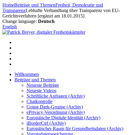
Zum
Home
Beiträge und Themen
Freiheit, Demokratie und
Inhalt
Transparenz
Lebhafte Verhandlung über Transparenz von EU-
springen
Gerichtsverfahren [ergänzt am 18.01.2015]
Change language:
Deutsch
English
Willkommen
Beiträge und Themen
Neueste Beiträge
Neueste Videos
Schriftliche Anfragen (Archiv)
Chatkontrolle
Going Dark-Gruppe (Archiv)
ePrivacy-Verordnung (Archiv)
Europäische Digitale Identität (Archiv)
iBorderCtrl (Archiv)
Europäischer Raum für Gesundheitsdaten (Archiv)
Vorratsdatenspeicherung