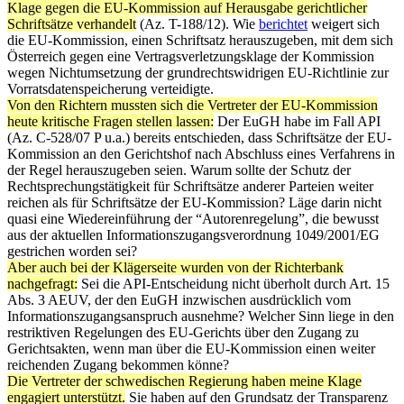
Klage
gegen die EU-Kommission auf Herausgabe gerichtlicher
Schriftsätze verhandelt
(Az. T-188/12). Wie
berichtet
weigert sich
die EU-Kommission, einen Schriftsatz herauszugeben, mit dem sich
Österreich gegen eine Vertragsverletzungsklage der Kommission
wegen Nichtumsetzung der grundrechtswidrigen EU-Richtlinie zur
Vorratsdatenspeicherung verteidigte.
Von den Richtern mussten sich die Vertreter der EU-Kommission
heute kritische Fragen stellen lassen:
Der EuGH habe im Fall API
(Az. C-528/07 P u.a.) bereits entschieden, dass Schriftsätze der EU-
Kommission an den Gerichtshof nach Abschluss eines Verfahrens in
der Regel herauszugeben seien. Warum sollte der Schutz der
Rechtsprechungstätigkeit für Schriftsätze anderer Parteien weiter
reichen als für Schriftsätze der EU-Kommission? Läge darin nicht
quasi eine Wiedereinführung der “Autorenregelung”, die bewusst
aus der aktuellen Informationszugangsverordnung 1049/2001/EG
gestrichen worden sei?
Aber auch bei der Klägerseite wurden von der Richterbank
nachgefragt:
Sei die API-Entscheidung nicht überholt durch Art. 15
Abs. 3 AEUV, der den EuGH inzwischen ausdrücklich vom
Informationszugangsanspruch ausnehme? Welcher Sinn liege in den
restriktiven Regelungen des EU-Gerichts über den Zugang zu
Gerichtsakten, wenn man über die EU-Kommission einen weiter
reichenden Zugang bekommen könne?
Die Vertreter der schwedischen Regierung haben meine Klage
engagiert unterstützt.
Sie haben auf den Grundsatz der Transparenz