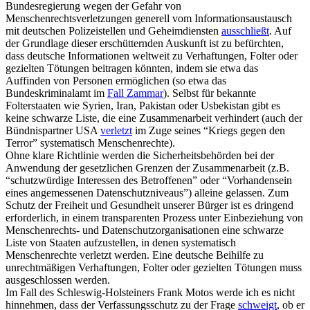
Bundesregierung wegen der Gefahr von
Menschenrechtsverletzungen generell vom Informationsaustausch
mit deutschen Polizeistellen und Geheimdiensten
ausschließt
. Auf
der Grundlage dieser erschütternden Auskunft ist zu befürchten,
dass deutsche Informationen weltweit zu Verhaftungen, Folter oder
gezielten Tötungen beitragen könnten, indem sie etwa das
Auffinden von Personen ermöglichen (so etwa das
Bundeskriminalamt im
Fall Zammar
). Selbst für bekannte
Folterstaaten wie Syrien, Iran, Pakistan oder Usbekistan gibt es
keine schwarze Liste, die eine Zusammenarbeit verhindert (auch der
Bündnispartner USA
verletzt
im Zuge seines “Kriegs gegen den
Terror” systematisch Menschenrechte).
Ohne klare Richtlinie werden die Sicherheitsbehörden bei der
Anwendung der gesetzlichen Grenzen der Zusammenarbeit (z.B.
“schutzwürdige Interessen des Betroffenen” oder “Vorhandensein
eines angemessenen Datenschutzniveaus”) alleine gelassen. Zum
Schutz der Freiheit und Gesundheit unserer Bürger ist es dringend
erforderlich, in einem transparenten Prozess unter Einbeziehung von
Menschenrechts- und Datenschutzorganisationen eine schwarze
Liste von Staaten aufzustellen, in denen systematisch
Menschenrechte verletzt werden. Eine deutsche Beihilfe zu
unrechtmäßigen Verhaftungen, Folter oder gezielten Tötungen muss
ausgeschlossen werden.
Im Fall des Schleswig-Holsteiners Frank Motos werde ich es nicht
hinnehmen, dass der Verfassungsschutz zu der Frage
schweigt
, ob er