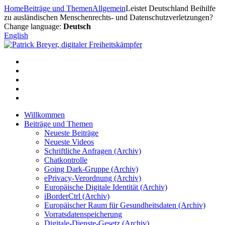
Zum
Home
Beiträge und Themen
Allgemein
Leistet Deutschland Beihilfe
Inhalt
zu ausländischen Menschenrechts- und Datenschutzverletzungen?
springen
Change language:
Deutsch
English
Willkommen
Beiträge und Themen
Neueste Beiträge
Neueste Videos
Schriftliche Anfragen (Archiv)
Chatkontrolle
Going Dark-Gruppe (Archiv)
ePrivacy-Verordnung (Archiv)
Europäische Digitale Identität (Archiv)
iBorderCtrl (Archiv)
Europäischer Raum für Gesundheitsdaten (Archiv)
Vorratsdatenspeicherung
Digitale-Dienste-Gesetz (Archiv)