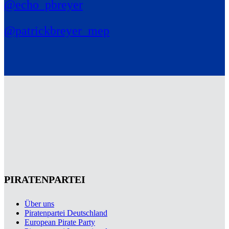
@echo_pbreyer
@patrickbreyer_mep
PIRATENPARTEI
Über uns
Piratenpartei Deutschland
European Pirate Party