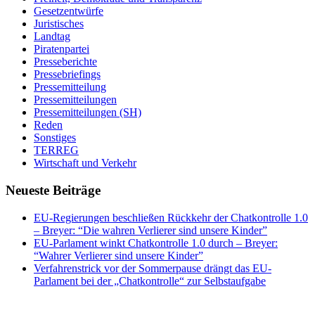
Gesetzentwürfe
Juristisches
Landtag
Piratenpartei
Presseberichte
Pressebriefings
Pressemitteilung
Pressemitteilungen
Pressemitteilungen (SH)
Reden
Sonstiges
TERREG
Wirtschaft und Verkehr
Neueste Beiträge
EU-Regierungen beschließen Rückkehr der Chatkontrolle 1.0
– Breyer: “Die wahren Verlierer sind unsere Kinder”
EU-Parlament winkt Chatkontrolle 1.0 durch – Breyer:
“Wahrer Verlierer sind unsere Kinder”
Verfahrenstrick vor der Sommerpause drängt das EU-
Parlament bei der „Chatkontrolle“ zur Selbstaufgabe