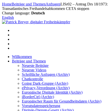
Zum
Home
Beiträge und Themen
Anfragen
LISr02 – Antrag Drs 18/1973:
Inhalt
Transatlantisches Freihandelsabkommen CETA stoppen
springen
Change language:
Deutsch
English
Willkommen
Beiträge und Themen
Neueste Beiträge
Neueste Videos
Schriftliche Anfragen (Archiv)
Chatkontrolle
Going Dark-Gruppe (Archiv)
ePrivacy-Verordnung (Archiv)
Europäische Digitale Identität (Archiv)
iBorderCtrl (Archiv)
Europäischer Raum für Gesundheitsdaten (Archiv)
Vorratsdatenspeicherung
Digitale-Dienste-Gesetz (Archiv)