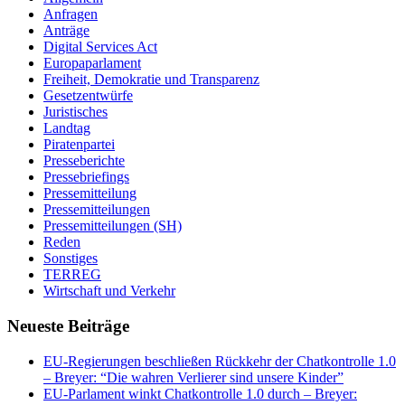
Anfragen
Anträge
Digital Services Act
Europaparlament
Freiheit, Demokratie und Transparenz
Gesetzentwürfe
Juristisches
Landtag
Piratenpartei
Presseberichte
Pressebriefings
Pressemitteilung
Pressemitteilungen
Pressemitteilungen (SH)
Reden
Sonstiges
TERREG
Wirtschaft und Verkehr
Neueste Beiträge
EU-Regierungen beschließen Rückkehr der Chatkontrolle 1.0
– Breyer: “Die wahren Verlierer sind unsere Kinder”
EU-Parlament winkt Chatkontrolle 1.0 durch – Breyer: