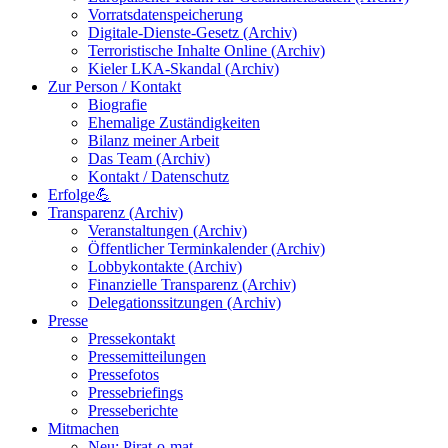
Vorratsdatenspeicherung
Digitale-Dienste-Gesetz (Archiv)
Terroristische Inhalte Online (Archiv)
Kieler LKA-Skandal (Archiv)
Zur Person / Kontakt
Biografie
Ehemalige Zuständigkeiten
Bilanz meiner Arbeit
Das Team (Archiv)
Kontakt / Datenschutz
Erfolge💪
Transparenz (Archiv)
Veranstaltungen (Archiv)
Öffentlicher Terminkalender (Archiv)
Lobbykontakte (Archiv)
Finanzielle Transparenz (Archiv)
Delegationssitzungen (Archiv)
Presse
Pressekontakt
Pressemitteilungen
Pressefotos
Pressebriefings
Presseberichte
Mitmachen
Neu: Pirat-o-mat