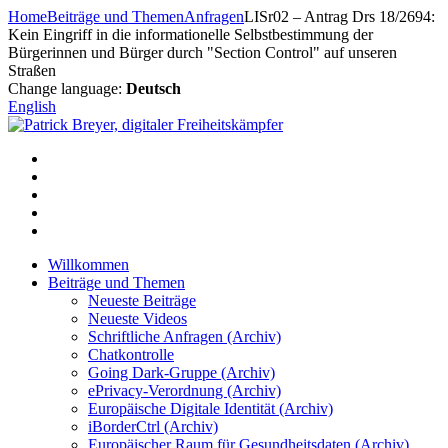
Zum
Home
Beiträge und Themen
Anfragen
LISr02 – Antrag Drs 18/2694:
Inhalt
Kein Eingriff in die informationelle Selbstbestimmung der
springen
Bürgerinnen und Bürger durch "Section Control" auf unseren
Straßen
Change language:
Deutsch
English
Willkommen
Beiträge und Themen
Neueste Beiträge
Neueste Videos
Schriftliche Anfragen (Archiv)
Chatkontrolle
Going Dark-Gruppe (Archiv)
ePrivacy-Verordnung (Archiv)
Europäische Digitale Identität (Archiv)
iBorderCtrl (Archiv)
Europäischer Raum für Gesundheitsdaten (Archiv)