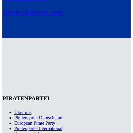
@patrickbreyer_mep
PIRATENPARTEI
Über uns
Piratenpartei Deutschland
European Pirate Party
Piratenpartei International