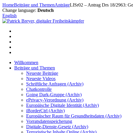
Zum
Home
Beiträge und Themen
Anträge
LISr02 – Antrag Drs 18/2963: Ge
Inhalt
Change language:
Deutsch
springen
English
Willkommen
Beiträge und Themen
Neueste Beiträge
Neueste Videos
Schriftliche Anfragen (Archiv)
Chatkontrolle
Going Dark-Gruppe (Archiv)
ePrivacy-Verordnung (Archiv)
Europäische Digitale Identität (Archiv)
iBorderCtrl (Archiv)
Europäischer Raum für Gesundheitsdaten (Archiv)
Vorratsdatenspeicherung
Digitale-Dienste-Gesetz (Archiv)
Terroristische Inhalte Online (Archiv)