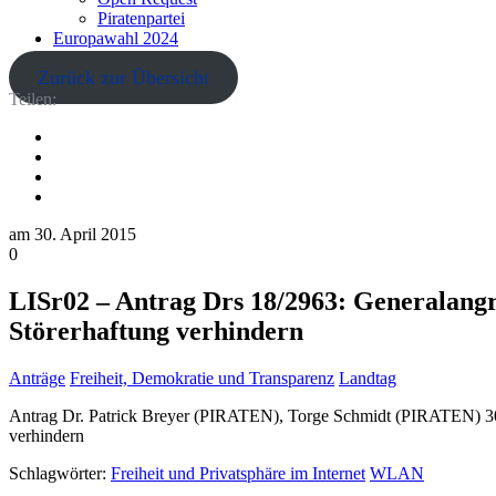
Piratenpartei
Europawahl 2024
Zurück zur Übersicht
Teilen:
am
30. April 2015
0
LISr02 – Antrag Drs 18/2963: Generalangr
Störerhaftung verhindern
Anträge
Freiheit, Demokratie und Transparenz
Landtag
Antrag Dr. Patrick Breyer (PIRATEN), Torge Schmidt (PIRATEN) 30.
verhindern
Schlagwörter:
Freiheit und Privatsphäre im Internet
WLAN