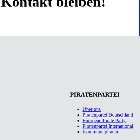
Kontakt bleiben!
PIRATENPARTEI
Über uns
Piratenpartei Deutschland
European Pirate Party
Piratenpartei International
Kommunalpiraten