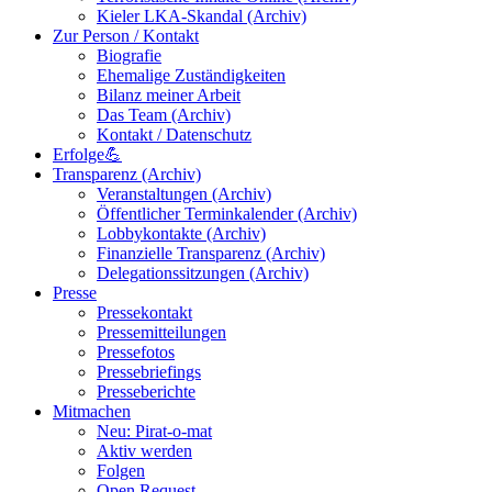
Kieler LKA-Skandal (Archiv)
Zur Person / Kontakt
Biografie
Ehemalige Zuständigkeiten
Bilanz meiner Arbeit
Das Team (Archiv)
Kontakt / Datenschutz
Erfolge💪
Transparenz (Archiv)
Veranstaltungen (Archiv)
Öffentlicher Terminkalender (Archiv)
Lobbykontakte (Archiv)
Finanzielle Transparenz (Archiv)
Delegationssitzungen (Archiv)
Presse
Pressekontakt
Pressemitteilungen
Pressefotos
Pressebriefings
Presseberichte
Mitmachen
Neu: Pirat-o-mat
Aktiv werden
Folgen
Open Request