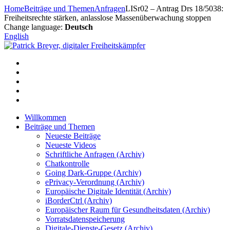
Zum
Home
Beiträge und Themen
Anfragen
LISr02 – Antrag Drs 18/5038:
Inhalt
Freiheitsrechte stärken, anlasslose Massenüberwachung stoppen
springen
Change language:
Deutsch
English
Willkommen
Beiträge und Themen
Neueste Beiträge
Neueste Videos
Schriftliche Anfragen (Archiv)
Chatkontrolle
Going Dark-Gruppe (Archiv)
ePrivacy-Verordnung (Archiv)
Europäische Digitale Identität (Archiv)
iBorderCtrl (Archiv)
Europäischer Raum für Gesundheitsdaten (Archiv)
Vorratsdatenspeicherung
Digitale-Dienste-Gesetz (Archiv)