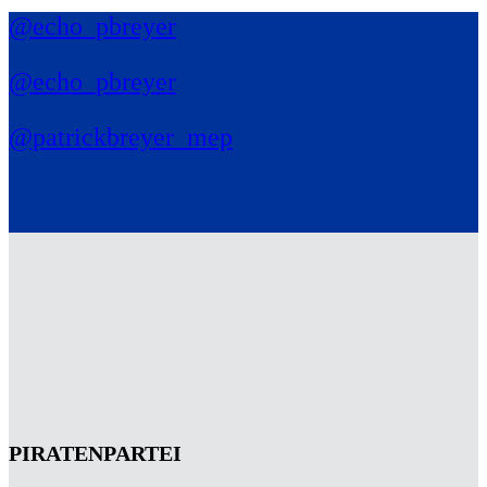
@echo_pbreyer
@echo_pbreyer
@patrickbreyer_mep
PIRATENPARTEI