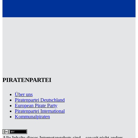
PIRATENPARTEI
Über uns
Piratenpartei Deutschland
European Pirate Party
Piratenpartei International
Kommunalpiraten
Alle Inhalte dieses Internetangebots sind – soweit nicht anders