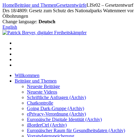
Zum
Home
Beiträge und Themen
Gesetzentwürfe
LISr02 – Gesetzentwurf
Inhalt
Drs 18/4809: Gesetz zum Schutz des Nationalparks Wattenmeer vor
springen
Ölbohrungen
Change language:
Deutsch
English
Willkommen
Beiträge und Themen
Neueste Beiträge
Neueste Videos
Schriftliche Anfragen (Archiv)
Chatkontrolle
Going Dark-Gruppe (Archiv)
ePrivacy-Verordnung (Archiv)
Europäische Digitale Identität (Archiv)
iBorderCtrl (Archiv)
Europäischer Raum für Gesundheitsdaten (Archiv)
Vorratsdatenspeicherung