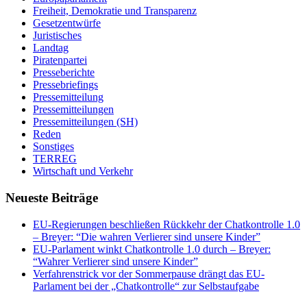
Freiheit, Demokratie und Transparenz
Gesetzentwürfe
Juristisches
Landtag
Piratenpartei
Presseberichte
Pressebriefings
Pressemitteilung
Pressemitteilungen
Pressemitteilungen (SH)
Reden
Sonstiges
TERREG
Wirtschaft und Verkehr
Neueste Beiträge
EU-Regierungen beschließen Rückkehr der Chatkontrolle 1.0
– Breyer: “Die wahren Verlierer sind unsere Kinder”
EU-Parlament winkt Chatkontrolle 1.0 durch – Breyer:
“Wahrer Verlierer sind unsere Kinder”
Verfahrenstrick vor der Sommerpause drängt das EU-
Parlament bei der „Chatkontrolle“ zur Selbstaufgabe