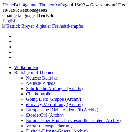
Zum
Home
Beiträge und Themen
Anfragen
LISr02 – Gesetzentwurf Drs
Inhalt
18/5196: Petitionsgesetz
springen
Change language:
Deutsch
English
Willkommen
Beiträge und Themen
Neueste Beiträge
Neueste Videos
Schriftliche Anfragen (Archiv)
Chatkontrolle
Going Dark-Gruppe (Archiv)
ePrivacy-Verordnung (Archiv)
Europäische Digitale Identität (Archiv)
iBorderCtrl (Archiv)
Europäischer Raum für Gesundheitsdaten (Archiv)
Vorratsdatenspeicherung
Digitale-Dienste-Gesetz (Archiv)