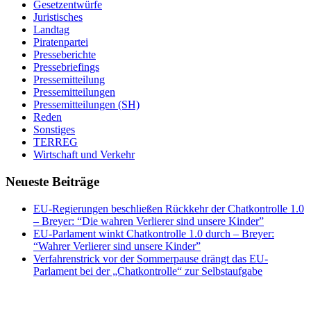
Gesetzentwürfe
Juristisches
Landtag
Piratenpartei
Presseberichte
Pressebriefings
Pressemitteilung
Pressemitteilungen
Pressemitteilungen (SH)
Reden
Sonstiges
TERREG
Wirtschaft und Verkehr
Neueste Beiträge
EU-Regierungen beschließen Rückkehr der Chatkontrolle 1.0
– Breyer: “Die wahren Verlierer sind unsere Kinder”
EU-Parlament winkt Chatkontrolle 1.0 durch – Breyer:
“Wahrer Verlierer sind unsere Kinder”
Verfahrenstrick vor der Sommerpause drängt das EU-
Parlament bei der „Chatkontrolle“ zur Selbstaufgabe