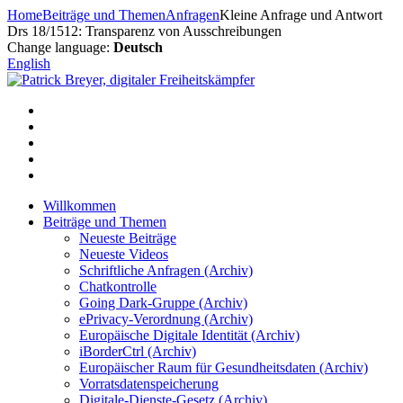
Zum
Home
Beiträge und Themen
Anfragen
Kleine Anfrage und Antwort
Inhalt
Drs 18/1512: Transparenz von Ausschreibungen
springen
Change language:
Deutsch
English
Willkommen
Beiträge und Themen
Neueste Beiträge
Neueste Videos
Schriftliche Anfragen (Archiv)
Chatkontrolle
Going Dark-Gruppe (Archiv)
ePrivacy-Verordnung (Archiv)
Europäische Digitale Identität (Archiv)
iBorderCtrl (Archiv)
Europäischer Raum für Gesundheitsdaten (Archiv)
Vorratsdatenspeicherung
Digitale-Dienste-Gesetz (Archiv)