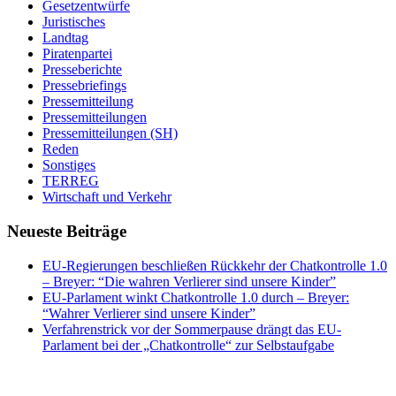
Gesetzentwürfe
Juristisches
Landtag
Piratenpartei
Presseberichte
Pressebriefings
Pressemitteilung
Pressemitteilungen
Pressemitteilungen (SH)
Reden
Sonstiges
TERREG
Wirtschaft und Verkehr
Neueste Beiträge
EU-Regierungen beschließen Rückkehr der Chatkontrolle 1.0
– Breyer: “Die wahren Verlierer sind unsere Kinder”
EU-Parlament winkt Chatkontrolle 1.0 durch – Breyer:
“Wahrer Verlierer sind unsere Kinder”
Verfahrenstrick vor der Sommerpause drängt das EU-
Parlament bei der „Chatkontrolle“ zur Selbstaufgabe