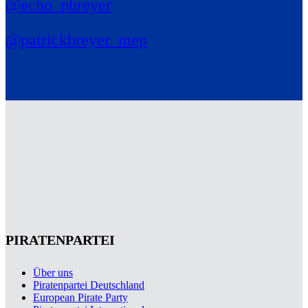
@echo_pbreyer
@patrickbreyer_mep
PIRATENPARTEI
Über uns
Piratenpartei Deutschland
European Pirate Party