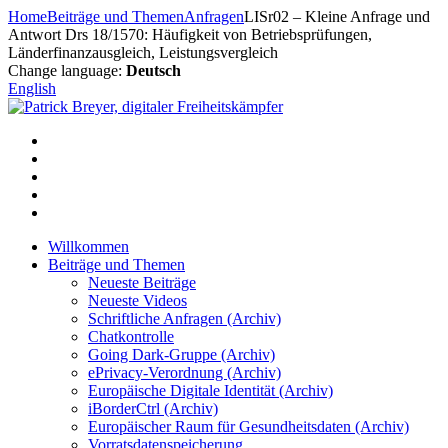
Zum
Home
Beiträge und Themen
Anfragen
LISr02 – Kleine Anfrage und
Inhalt
Antwort Drs 18/1570: Häufigkeit von Betriebsprüfungen,
springen
Länderfinanzausgleich, Leistungsvergleich
Change language:
Deutsch
English
Willkommen
Beiträge und Themen
Neueste Beiträge
Neueste Videos
Schriftliche Anfragen (Archiv)
Chatkontrolle
Going Dark-Gruppe (Archiv)
ePrivacy-Verordnung (Archiv)
Europäische Digitale Identität (Archiv)
iBorderCtrl (Archiv)
Europäischer Raum für Gesundheitsdaten (Archiv)
Vorratsdatenspeicherung