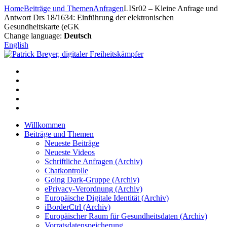
Zum
Home
Beiträge und Themen
Anfragen
LISr02 – Kleine Anfrage und
Inhalt
Antwort Drs 18/1634: Einführung der elektronischen
springen
Gesundheitskarte (eGK
Change language:
Deutsch
English
Willkommen
Beiträge und Themen
Neueste Beiträge
Neueste Videos
Schriftliche Anfragen (Archiv)
Chatkontrolle
Going Dark-Gruppe (Archiv)
ePrivacy-Verordnung (Archiv)
Europäische Digitale Identität (Archiv)
iBorderCtrl (Archiv)
Europäischer Raum für Gesundheitsdaten (Archiv)
Vorratsdatenspeicherung