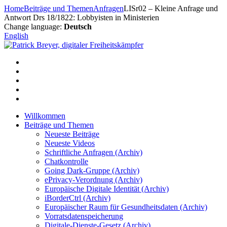
Zum
Home
Beiträge und Themen
Anfragen
LISr02 – Kleine Anfrage und
Inhalt
Antwort Drs 18/1822: Lobbyisten in Ministerien
springen
Change language:
Deutsch
English
Willkommen
Beiträge und Themen
Neueste Beiträge
Neueste Videos
Schriftliche Anfragen (Archiv)
Chatkontrolle
Going Dark-Gruppe (Archiv)
ePrivacy-Verordnung (Archiv)
Europäische Digitale Identität (Archiv)
iBorderCtrl (Archiv)
Europäischer Raum für Gesundheitsdaten (Archiv)
Vorratsdatenspeicherung
Digitale-Dienste-Gesetz (Archiv)