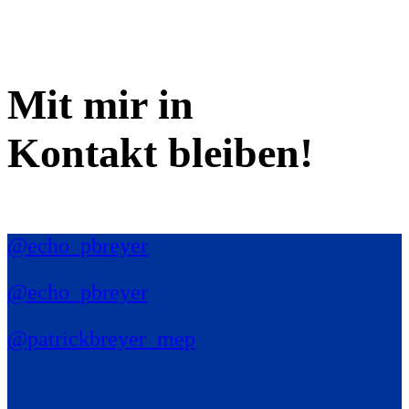
Mit mir in
Kontakt bleiben!
@echo_pbreyer
@echo_pbreyer
@patrickbreyer_mep