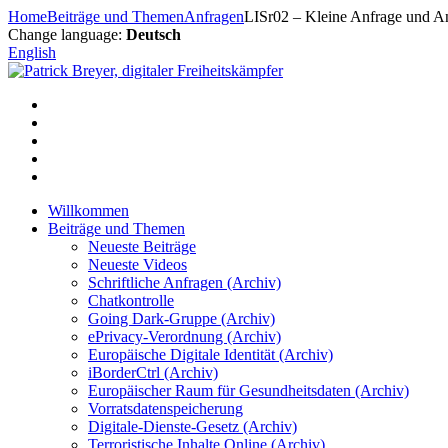
Zum
Home
Beiträge und Themen
Anfragen
LISr02 – Kleine Anfrage und An
Inhalt
Change language:
Deutsch
springen
English
Willkommen
Beiträge und Themen
Neueste Beiträge
Neueste Videos
Schriftliche Anfragen (Archiv)
Chatkontrolle
Going Dark-Gruppe (Archiv)
ePrivacy-Verordnung (Archiv)
Europäische Digitale Identität (Archiv)
iBorderCtrl (Archiv)
Europäischer Raum für Gesundheitsdaten (Archiv)
Vorratsdatenspeicherung
Digitale-Dienste-Gesetz (Archiv)
Terroristische Inhalte Online (Archiv)