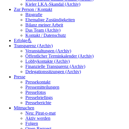
Kieler LKA-Skandal (Archiv)
Zur Person / Kontakt
Biografie
Ehemalige Zuständigkeiten
Bilanz meiner Arbeit
Das Team (Archiv)
Kontakt / Datenschutz
Erfolge💪
Transparenz (Archiv)
Veranstaltungen (Archiv)
Öffentlicher Terminkalender (Archiv)
Lobbykontakte (Archiv)
Finanzielle Transparenz (Archiv)
Delegationssitzungen (Archiv)
Presse
Pressekontakt
Pressemitteilungen
Pressefotos
Pressebriefings
Presseberichte
Mitmachen
Neu: Pirat-o-mat
Aktiv werden
Folgen
Open Request