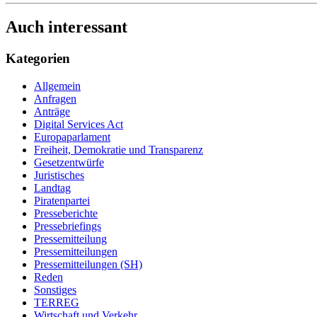
Auch interessant
Kategorien
Allgemein
Anfragen
Anträge
Digital Services Act
Europaparlament
Freiheit, Demokratie und Transparenz
Gesetzentwürfe
Juristisches
Landtag
Piratenpartei
Presseberichte
Pressebriefings
Pressemitteilung
Pressemitteilungen
Pressemitteilungen (SH)
Reden
Sonstiges
TERREG
Wirtschaft und Verkehr