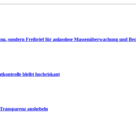
sung, sondern Freibrief für anlasslose Massenüberwachung und 
kontrolle bleibt hochriskant
 Transparenz aushebeln