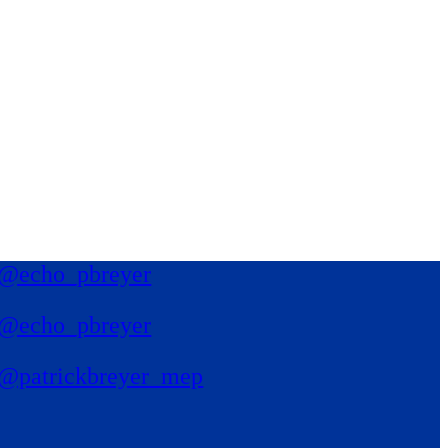
@echo_pbreyer
@echo_pbreyer
@patrickbreyer_mep