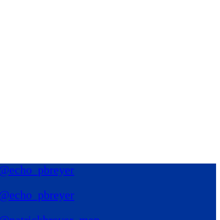
@echo_pbreyer
@echo_pbreyer
@patrickbreyer_mep