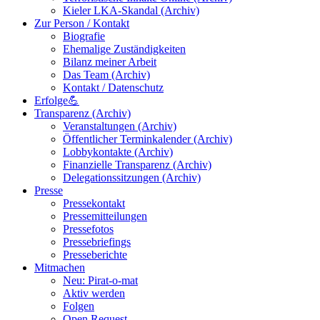
Kieler LKA-Skandal (Archiv)
Zur Person / Kontakt
Biografie
Ehemalige Zuständigkeiten
Bilanz meiner Arbeit
Das Team (Archiv)
Kontakt / Datenschutz
Erfolge💪
Transparenz (Archiv)
Veranstaltungen (Archiv)
Öffentlicher Terminkalender (Archiv)
Lobbykontakte (Archiv)
Finanzielle Transparenz (Archiv)
Delegationssitzungen (Archiv)
Presse
Pressekontakt
Pressemitteilungen
Pressefotos
Pressebriefings
Presseberichte
Mitmachen
Neu: Pirat-o-mat
Aktiv werden
Folgen
Open Request