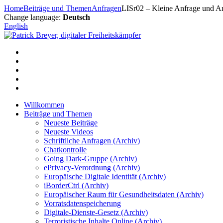
Zum
Home
Beiträge und Themen
Anfragen
LISr02 – Kleine Anfrage und An
Inhalt
Change language:
Deutsch
springen
English
Willkommen
Beiträge und Themen
Neueste Beiträge
Neueste Videos
Schriftliche Anfragen (Archiv)
Chatkontrolle
Going Dark-Gruppe (Archiv)
ePrivacy-Verordnung (Archiv)
Europäische Digitale Identität (Archiv)
iBorderCtrl (Archiv)
Europäischer Raum für Gesundheitsdaten (Archiv)
Vorratsdatenspeicherung
Digitale-Dienste-Gesetz (Archiv)
Terroristische Inhalte Online (Archiv)