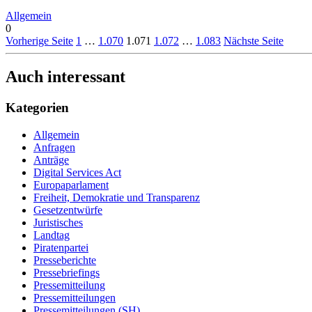
Allgemein
0
Vorherige Seite
1
…
1.070
1.071
1.072
…
1.083
Nächste Seite
Auch interessant
Kategorien
Allgemein
Anfragen
Anträge
Digital Services Act
Europaparlament
Freiheit, Demokratie und Transparenz
Gesetzentwürfe
Juristisches
Landtag
Piratenpartei
Presseberichte
Pressebriefings
Pressemitteilung
Pressemitteilungen
Pressemitteilungen (SH)