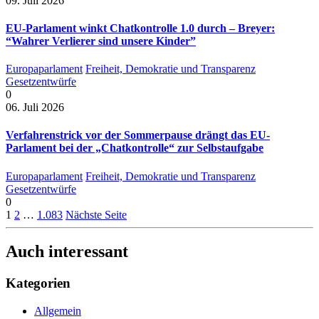
09. Juli 2026
EU-Parlament winkt Chatkontrolle 1.0 durch – Breyer:
“Wahrer Verlierer sind unsere Kinder”
Europaparlament
Freiheit, Demokratie und Transparenz
Gesetzentwürfe
0
06. Juli 2026
Verfahrenstrick vor der Sommerpause drängt das EU-
Parlament bei der „Chatkontrolle“ zur Selbstaufgabe
Europaparlament
Freiheit, Demokratie und Transparenz
Gesetzentwürfe
0
1
2
…
1.083
Nächste Seite
Auch interessant
Kategorien
Allgemein