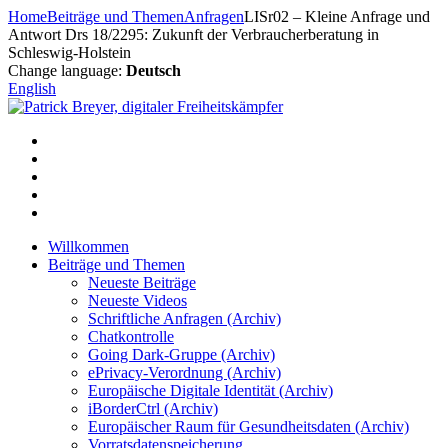
Zum
Home
Beiträge und Themen
Anfragen
LISr02 – Kleine Anfrage und
Inhalt
Antwort Drs 18/2295: Zukunft der Verbraucherberatung in
springen
Schleswig-Holstein
Change language:
Deutsch
English
Willkommen
Beiträge und Themen
Neueste Beiträge
Neueste Videos
Schriftliche Anfragen (Archiv)
Chatkontrolle
Going Dark-Gruppe (Archiv)
ePrivacy-Verordnung (Archiv)
Europäische Digitale Identität (Archiv)
iBorderCtrl (Archiv)
Europäischer Raum für Gesundheitsdaten (Archiv)
Vorratsdatenspeicherung