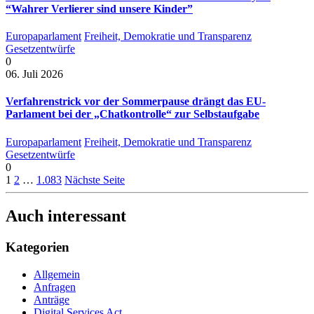
“Wahrer Verlierer sind unsere Kinder”
Europaparlament
Freiheit, Demokratie und Transparenz
Gesetzentwürfe
0
06. Juli 2026
Verfahrenstrick vor der Sommerpause drängt das EU-
Parlament bei der „Chatkontrolle“ zur Selbstaufgabe
Europaparlament
Freiheit, Demokratie und Transparenz
Gesetzentwürfe
0
1
2
…
1.083
Nächste Seite
Auch interessant
Kategorien
Allgemein
Anfragen
Anträge
Digital Services Act