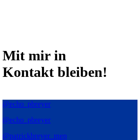
Mit mir in
Kontakt bleiben!
@echo_pbreyer
@echo_pbreyer
@patrickbreyer_mep