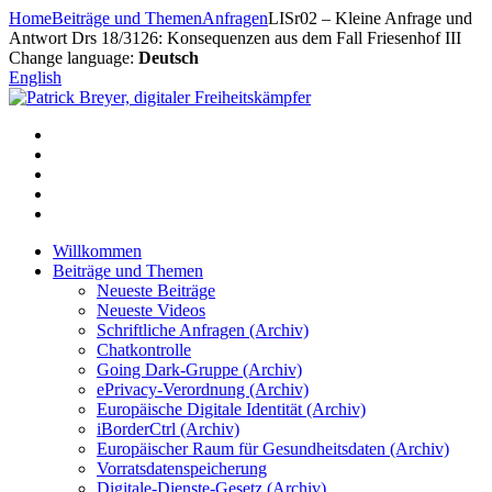
Zum
Home
Beiträge und Themen
Anfragen
LISr02 – Kleine Anfrage und
Inhalt
Antwort Drs 18/3126: Konsequenzen aus dem Fall Friesenhof III
springen
Change language:
Deutsch
English
Willkommen
Beiträge und Themen
Neueste Beiträge
Neueste Videos
Schriftliche Anfragen (Archiv)
Chatkontrolle
Going Dark-Gruppe (Archiv)
ePrivacy-Verordnung (Archiv)
Europäische Digitale Identität (Archiv)
iBorderCtrl (Archiv)
Europäischer Raum für Gesundheitsdaten (Archiv)
Vorratsdatenspeicherung
Digitale-Dienste-Gesetz (Archiv)