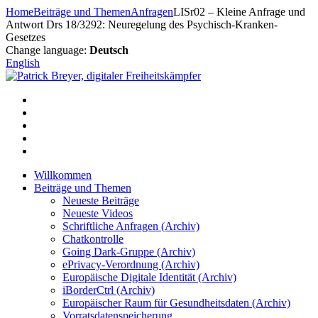
Zum
Home
Beiträge und Themen
Anfragen
LISr02 – Kleine Anfrage und
Inhalt
Antwort Drs 18/3292: Neuregelung des Psychisch-Kranken-
springen
Gesetzes
Change language:
Deutsch
English
Willkommen
Beiträge und Themen
Neueste Beiträge
Neueste Videos
Schriftliche Anfragen (Archiv)
Chatkontrolle
Going Dark-Gruppe (Archiv)
ePrivacy-Verordnung (Archiv)
Europäische Digitale Identität (Archiv)
iBorderCtrl (Archiv)
Europäischer Raum für Gesundheitsdaten (Archiv)
Vorratsdatenspeicherung