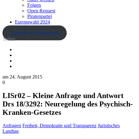
Folgen
Open Request
Piratenpartei
Europawahl 2024
Zurück zur Übersicht
Teilen:
am
24. August 2015
0
LISr02 – Kleine Anfrage und Antwort
Drs 18/3292: Neuregelung des Psychisch-
Kranken-Gesetzes
Anfragen
Freiheit, Demokratie und Transparenz
Juristisches
Landtag