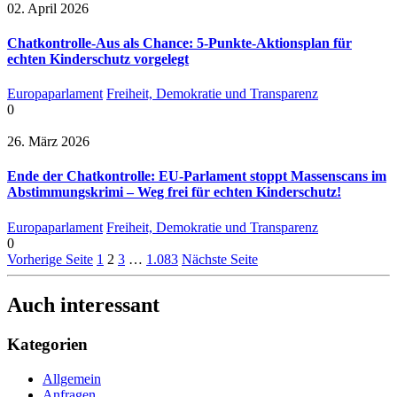
02. April 2026
Chatkontrolle-Aus als Chance: 5-Punkte-Aktionsplan für
echten Kinderschutz vorgelegt
Europaparlament
Freiheit, Demokratie und Transparenz
0
26. März 2026
Ende der Chatkontrolle: EU-Parlament stoppt Massenscans im
Abstimmungskrimi – Weg frei für echten Kinderschutz!
Europaparlament
Freiheit, Demokratie und Transparenz
0
Vorherige Seite
1
2
3
…
1.083
Nächste Seite
Auch interessant
Kategorien
Allgemein
Anfragen