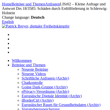
Zum
Home
Beiträge und Themen
Anfragen
LISr02 – Kleine Anfrage und
Inhalt
Antwort Drs 18/3585: Schäden durch Erdölförderung in Schleswig-
springen
Holstein
Change language:
Deutsch
English
Willkommen
Beiträge und Themen
Neueste Beiträge
Neueste Videos
Schriftliche Anfragen (Archiv)
Chatkontrolle
Going Dark-Gruppe (Archiv)
ePrivacy-Verordnung (Archiv)
Europäische Digitale Identität (Archiv)
iBorderCtrl (Archiv)
Europäischer Raum für Gesundheitsdaten (Archiv)
Vorratsdatenspeicherung