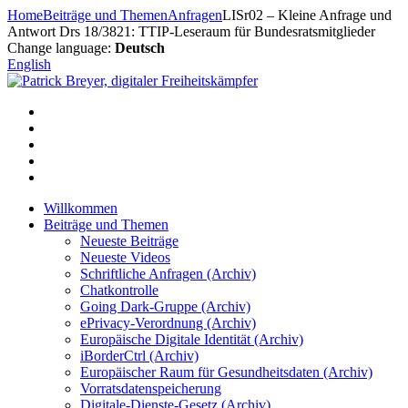
Zum
Home
Beiträge und Themen
Anfragen
LISr02 – Kleine Anfrage und
Inhalt
Antwort Drs 18/3821: TTIP-Leseraum für Bundesratsmitglieder
springen
Change language:
Deutsch
English
Willkommen
Beiträge und Themen
Neueste Beiträge
Neueste Videos
Schriftliche Anfragen (Archiv)
Chatkontrolle
Going Dark-Gruppe (Archiv)
ePrivacy-Verordnung (Archiv)
Europäische Digitale Identität (Archiv)
iBorderCtrl (Archiv)
Europäischer Raum für Gesundheitsdaten (Archiv)
Vorratsdatenspeicherung
Digitale-Dienste-Gesetz (Archiv)