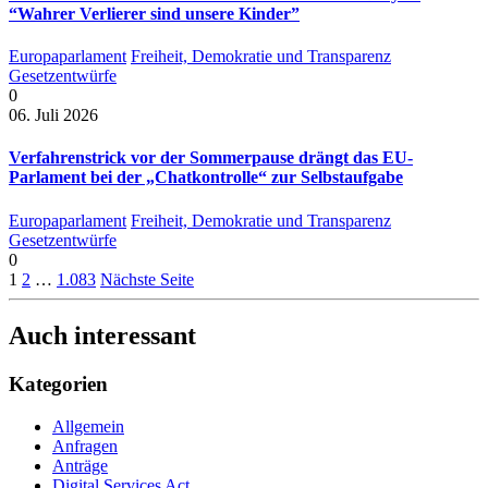
“Wahrer Verlierer sind unsere Kinder”
Europaparlament
Freiheit, Demokratie und Transparenz
Gesetzentwürfe
0
06. Juli 2026
Verfahrenstrick vor der Sommerpause drängt das EU-
Parlament bei der „Chatkontrolle“ zur Selbstaufgabe
Europaparlament
Freiheit, Demokratie und Transparenz
Gesetzentwürfe
0
1
2
…
1.083
Nächste Seite
Auch interessant
Kategorien
Allgemein
Anfragen
Anträge
Digital Services Act