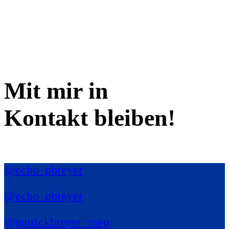
Mit mir in
Kontakt bleiben!
@echo_pbreyer
@echo_pbreyer
@patrickbreyer_mep