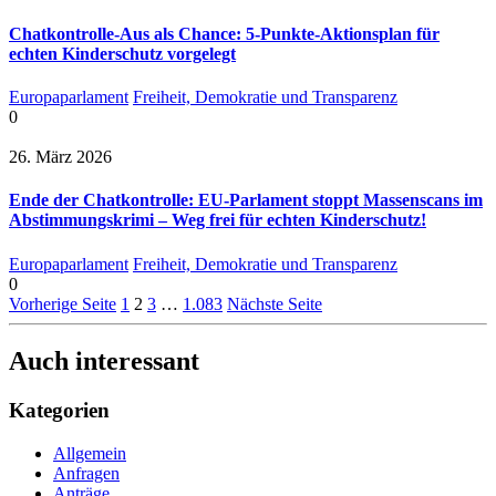
Chatkontrolle-Aus als Chance: 5-Punkte-Aktionsplan für
echten Kinderschutz vorgelegt
Europaparlament
Freiheit, Demokratie und Transparenz
0
26. März 2026
Ende der Chatkontrolle: EU-Parlament stoppt Massenscans im
Abstimmungskrimi – Weg frei für echten Kinderschutz!
Europaparlament
Freiheit, Demokratie und Transparenz
0
Vorherige Seite
1
2
3
…
1.083
Nächste Seite
Auch interessant
Kategorien
Allgemein
Anfragen
Anträge