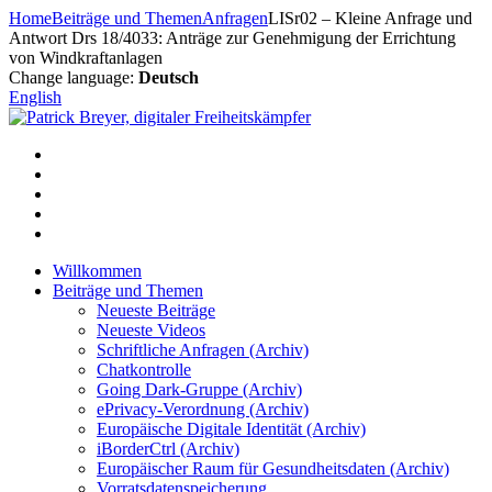
Zum
Home
Beiträge und Themen
Anfragen
LISr02 – Kleine Anfrage und
Inhalt
Antwort Drs 18/4033: Anträge zur Genehmigung der Errichtung
springen
von Windkraftanlagen
Change language:
Deutsch
English
Willkommen
Beiträge und Themen
Neueste Beiträge
Neueste Videos
Schriftliche Anfragen (Archiv)
Chatkontrolle
Going Dark-Gruppe (Archiv)
ePrivacy-Verordnung (Archiv)
Europäische Digitale Identität (Archiv)
iBorderCtrl (Archiv)
Europäischer Raum für Gesundheitsdaten (Archiv)
Vorratsdatenspeicherung