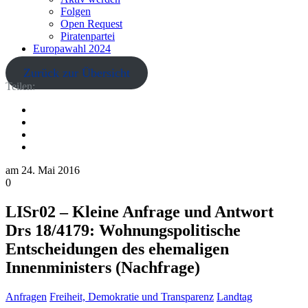
Folgen
Open Request
Piratenpartei
Europawahl 2024
Zurück zur Übersicht
Teilen:
am
24. Mai 2016
0
LISr02 – Kleine Anfrage und Antwort
Drs 18/4179: Wohnungspolitische
Entscheidungen des ehemaligen
Innenministers (Nachfrage)
Anfragen
Freiheit, Demokratie und Transparenz
Landtag