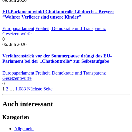
09. Juli 2026
EU-Parlament winkt Chatkontrolle 1.0 durch – Breyer:
“Wahrer Verlierer sind unsere Kinder”
Europaparlament
Freiheit, Demokratie und Transparenz
Gesetzentwürfe
0
06. Juli 2026
Verfahrenstrick vor der Sommerpause drängt das EU-
Parlament bei der „Chatkontrolle“ zur Selbstaufgabe
Europaparlament
Freiheit, Demokratie und Transparenz
Gesetzentwürfe
0
1
2
…
1.083
Nächste Seite
Auch interessant
Kategorien
Allgemein