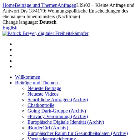
Zum
Home
Beiträge und Themen
Anfragen
LISr02 – Kleine Anfrage und
Inhalt
Antwort Drs 18/4179: Wohnungspolitische Entscheidungen des
springen
ehemaligen Innenministers (Nachfrage)
Change language:
Deutsch
English
Willkommen
Beiträge und Themen
Neueste Beiträge
Neueste Videos
Schriftliche Anfragen (Archiv)
Chatkontrolle
Going Dark-Gruppe (Archiv)
ePrivacy-Verordnung (Archiv)
Europäische Digitale Identität (Archiv)
iBorderCtrl (Archiv)
Europäischer Raum für Gesundheitsdaten (Archiv)
Vorratsdatenspeicherung