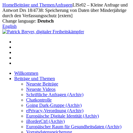
Zum
Home
Beiträge und Themen
Anfragen
LISr02 – Kleine Anfrage und
Inhalt
Antwort Drs 18/4738: Speicherung von Daten über Minderjährige
springen
durch den Verfassungsschutz [extern]
Change language:
Deutsch
English
Willkommen
Beiträge und Themen
Neueste Beiträge
Neueste Videos
Schriftliche Anfragen (Archiv)
Chatkontrolle
Going Dark-Gruppe (Archiv)
ePrivacy-Verordnung (Archiv)
Europäische Digitale Identität (Archiv)
iBorderCtrl (Archiv)
Europäischer Raum für Gesundheitsdaten (Archiv)
Vorratsdatenspeicherung