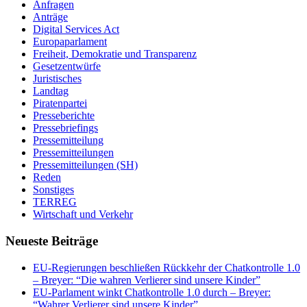
Anfragen
Anträge
Digital Services Act
Europaparlament
Freiheit, Demokratie und Transparenz
Gesetzentwürfe
Juristisches
Landtag
Piratenpartei
Presseberichte
Pressebriefings
Pressemitteilung
Pressemitteilungen
Pressemitteilungen (SH)
Reden
Sonstiges
TERREG
Wirtschaft und Verkehr
Neueste Beiträge
EU-Regierungen beschließen Rückkehr der Chatkontrolle 1.0
– Breyer: “Die wahren Verlierer sind unsere Kinder”
EU-Parlament winkt Chatkontrolle 1.0 durch – Breyer:
“Wahrer Verlierer sind unsere Kinder”