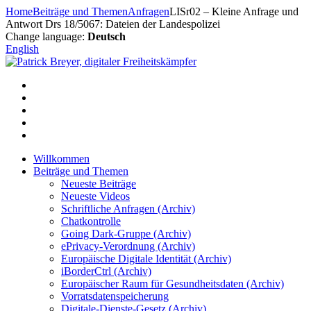
Zum
Home
Beiträge und Themen
Anfragen
LISr02 – Kleine Anfrage und
Inhalt
Antwort Drs 18/5067: Dateien der Landespolizei
springen
Change language:
Deutsch
English
Willkommen
Beiträge und Themen
Neueste Beiträge
Neueste Videos
Schriftliche Anfragen (Archiv)
Chatkontrolle
Going Dark-Gruppe (Archiv)
ePrivacy-Verordnung (Archiv)
Europäische Digitale Identität (Archiv)
iBorderCtrl (Archiv)
Europäischer Raum für Gesundheitsdaten (Archiv)
Vorratsdatenspeicherung
Digitale-Dienste-Gesetz (Archiv)