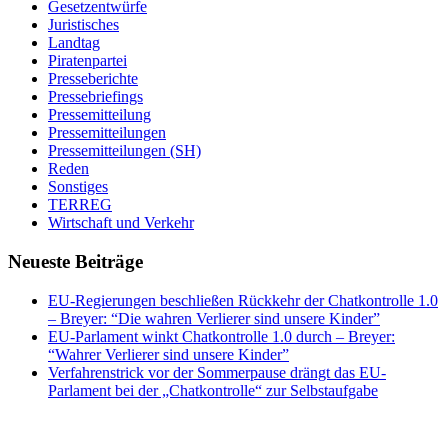
Gesetzentwürfe
Juristisches
Landtag
Piratenpartei
Presseberichte
Pressebriefings
Pressemitteilung
Pressemitteilungen
Pressemitteilungen (SH)
Reden
Sonstiges
TERREG
Wirtschaft und Verkehr
Neueste Beiträge
EU-Regierungen beschließen Rückkehr der Chatkontrolle 1.0
– Breyer: “Die wahren Verlierer sind unsere Kinder”
EU-Parlament winkt Chatkontrolle 1.0 durch – Breyer:
“Wahrer Verlierer sind unsere Kinder”
Verfahrenstrick vor der Sommerpause drängt das EU-
Parlament bei der „Chatkontrolle“ zur Selbstaufgabe