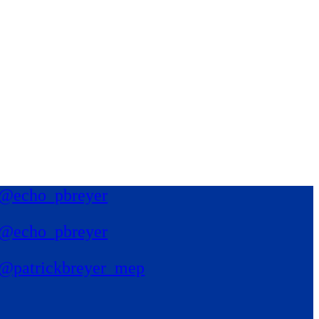
@echo_pbreyer
@echo_pbreyer
@patrickbreyer_mep