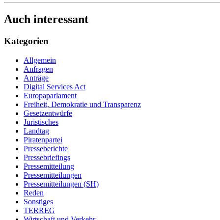
Auch interessant
Kategorien
Allgemein
Anfragen
Anträge
Digital Services Act
Europaparlament
Freiheit, Demokratie und Transparenz
Gesetzentwürfe
Juristisches
Landtag
Piratenpartei
Presseberichte
Pressebriefings
Pressemitteilung
Pressemitteilungen
Pressemitteilungen (SH)
Reden
Sonstiges
TERREG
Wirtschaft und Verkehr