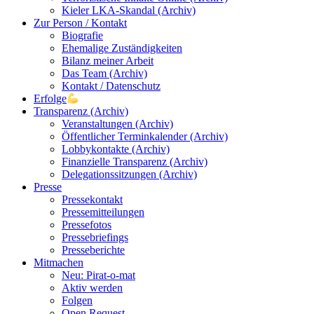
Kieler LKA-Skandal (Archiv)
Zur Person / Kontakt
Biografie
Ehemalige Zuständigkeiten
Bilanz meiner Arbeit
Das Team (Archiv)
Kontakt / Datenschutz
Erfolge
Transparenz (Archiv)
Veranstaltungen (Archiv)
Öffentlicher Terminkalender (Archiv)
Lobbykontakte (Archiv)
Finanzielle Transparenz (Archiv)
Delegationssitzungen (Archiv)
Presse
Pressekontakt
Pressemitteilungen
Pressefotos
Pressebriefings
Presseberichte
Mitmachen
Neu: Pirat-o-mat
Aktiv werden
Folgen
Open Request