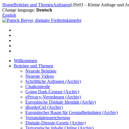
Zum
Home
Beiträge und Themen
Anfragen
LISr03 – Kleine Anfrage und An
Inhalt
Change language:
Deutsch
springen
English
Willkommen
Beiträge und Themen
Neueste Beiträge
Neueste Videos
Schriftliche Anfragen (Archiv)
Chatkontrolle
Going Dark-Gruppe (Archiv)
ePrivacy-Verordnung (Archiv)
Europäische Digitale Identität (Archiv)
iBorderCtrl (Archiv)
Europäischer Raum für Gesundheitsdaten (Archiv)
Vorratsdatenspeicherung
Digitale-Dienste-Gesetz (Archiv)
Terroristische Inhalte Online (Archiv)