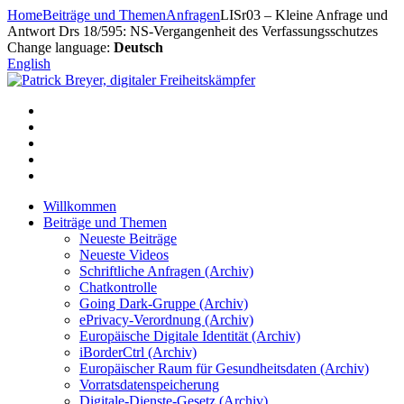
Zum
Home
Beiträge und Themen
Anfragen
LISr03 – Kleine Anfrage und
Inhalt
Antwort Drs 18/595: NS-Vergangenheit des Verfassungsschutzes
springen
Change language:
Deutsch
English
Willkommen
Beiträge und Themen
Neueste Beiträge
Neueste Videos
Schriftliche Anfragen (Archiv)
Chatkontrolle
Going Dark-Gruppe (Archiv)
ePrivacy-Verordnung (Archiv)
Europäische Digitale Identität (Archiv)
iBorderCtrl (Archiv)
Europäischer Raum für Gesundheitsdaten (Archiv)
Vorratsdatenspeicherung
Digitale-Dienste-Gesetz (Archiv)