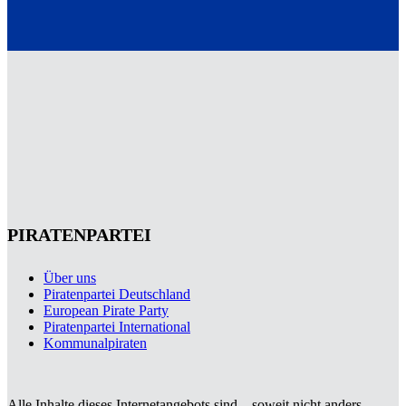
PIRATENPARTEI
Über uns
Piratenpartei Deutschland
European Pirate Party
Piratenpartei International
Kommunalpiraten
Alle Inhalte dieses Internetangebots sind – soweit nicht anders