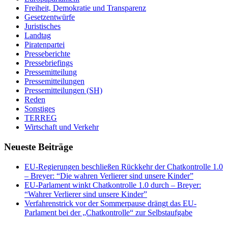
Freiheit, Demokratie und Transparenz
Gesetzentwürfe
Juristisches
Landtag
Piratenpartei
Presseberichte
Pressebriefings
Pressemitteilung
Pressemitteilungen
Pressemitteilungen (SH)
Reden
Sonstiges
TERREG
Wirtschaft und Verkehr
Neueste Beiträge
EU-Regierungen beschließen Rückkehr der Chatkontrolle 1.0
– Breyer: “Die wahren Verlierer sind unsere Kinder”
EU-Parlament winkt Chatkontrolle 1.0 durch – Breyer:
“Wahrer Verlierer sind unsere Kinder”
Verfahrenstrick vor der Sommerpause drängt das EU-
Parlament bei der „Chatkontrolle“ zur Selbstaufgabe