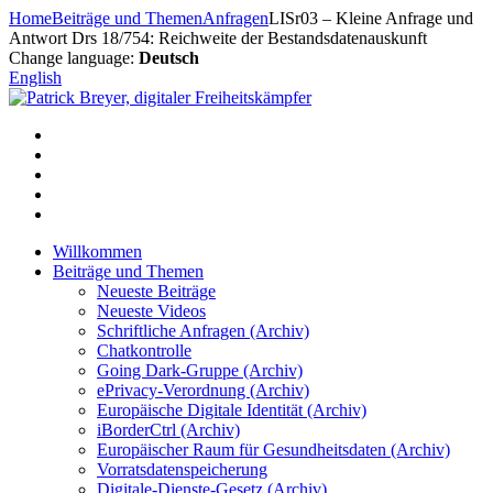
Zum
Home
Beiträge und Themen
Anfragen
LISr03 – Kleine Anfrage und
Inhalt
Antwort Drs 18/754: Reichweite der Bestandsdatenauskunft
springen
Change language:
Deutsch
English
Willkommen
Beiträge und Themen
Neueste Beiträge
Neueste Videos
Schriftliche Anfragen (Archiv)
Chatkontrolle
Going Dark-Gruppe (Archiv)
ePrivacy-Verordnung (Archiv)
Europäische Digitale Identität (Archiv)
iBorderCtrl (Archiv)
Europäischer Raum für Gesundheitsdaten (Archiv)
Vorratsdatenspeicherung
Digitale-Dienste-Gesetz (Archiv)