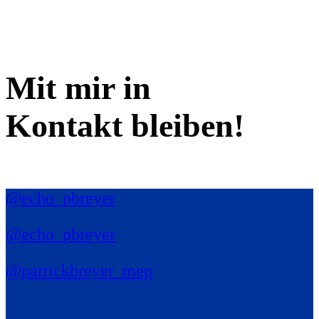
Mit mir in
Kontakt bleiben!
@echo_pbreyer
@echo_pbreyer
@patrickbreyer_mep