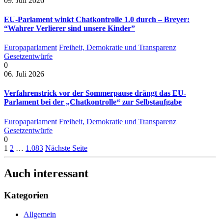
09. Juli 2026
EU-Parlament winkt Chatkontrolle 1.0 durch – Breyer:
“Wahrer Verlierer sind unsere Kinder”
Europaparlament
Freiheit, Demokratie und Transparenz
Gesetzentwürfe
0
06. Juli 2026
Verfahrenstrick vor der Sommerpause drängt das EU-
Parlament bei der „Chatkontrolle“ zur Selbstaufgabe
Europaparlament
Freiheit, Demokratie und Transparenz
Gesetzentwürfe
0
1
2
…
1.083
Nächste Seite
Auch interessant
Kategorien
Allgemein