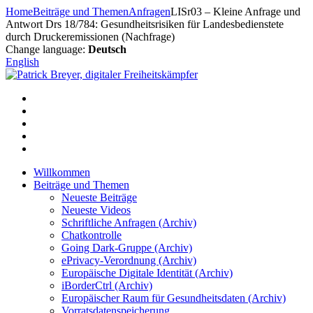
Zum
Home
Beiträge und Themen
Anfragen
LISr03 – Kleine Anfrage und
Inhalt
Antwort Drs 18/784: Gesundheitsrisiken für Landesbedienstete
springen
durch Druckeremissionen (Nachfrage)
Change language:
Deutsch
English
Willkommen
Beiträge und Themen
Neueste Beiträge
Neueste Videos
Schriftliche Anfragen (Archiv)
Chatkontrolle
Going Dark-Gruppe (Archiv)
ePrivacy-Verordnung (Archiv)
Europäische Digitale Identität (Archiv)
iBorderCtrl (Archiv)
Europäischer Raum für Gesundheitsdaten (Archiv)
Vorratsdatenspeicherung