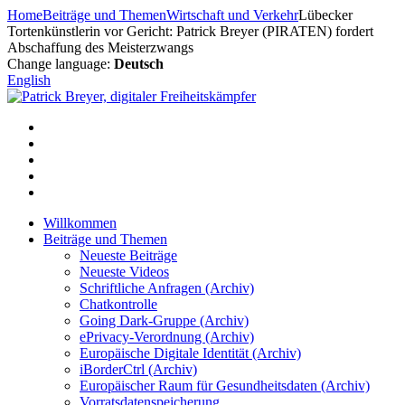
Zum
Home
Beiträge und Themen
Wirtschaft und Verkehr
Lübecker
Inhalt
Tortenkünstlerin vor Gericht: Patrick Breyer (PIRATEN) fordert
springen
Abschaffung des Meisterzwangs
Change language:
Deutsch
English
Willkommen
Beiträge und Themen
Neueste Beiträge
Neueste Videos
Schriftliche Anfragen (Archiv)
Chatkontrolle
Going Dark-Gruppe (Archiv)
ePrivacy-Verordnung (Archiv)
Europäische Digitale Identität (Archiv)
iBorderCtrl (Archiv)
Europäischer Raum für Gesundheitsdaten (Archiv)
Vorratsdatenspeicherung