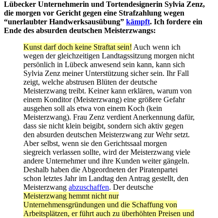
Lübecker Unternehmerin und Tortendesignerin Sylvia Zenz,
die morgen vor Gericht gegen eine Strafzahlung wegen
“unerlaubter Handwerksausübung”
kämpft
. Ich fordere ein
Ende des absurden deutschen Meisterzwangs:
Kunst darf doch keine Straftat sein!
Auch wenn ich
wegen der gleichzeitigen Landtagssitzung morgen nicht
persönlich in Lübeck anwesend sein kann, kann sich
Sylvia Zenz meiner Unterstützung sicher sein. Ihr Fall
zeigt, welche abstrusen Blüten der deutsche
Meisterzwang treibt. Keiner kann erklären, warum von
einem Konditor (Meisterzwang) eine größere Gefahr
ausgehen soll als etwa von einem Koch (kein
Meisterzwang). Frau Zenz verdient Anerkennung dafür,
dass sie nicht klein beigibt, sondern sich aktiv gegen
den absurden deutschen Meisterzwang zur Wehr setzt.
Aber selbst, wenn sie den Gerichtssaal morgen
siegreich verlassen sollte, wird der Meisterzwang viele
andere Unternehmer und ihre Kunden weiter gängeln.
Deshalb haben die Abgeordneten der Piratenpartei
schon letztes Jahr im Landtag den Antrag gestellt, den
Meisterzwang
abzuschaffen
. Der deutsche
Meisterzwang hemmt nicht nur
Unternehmensgründungen und die Schaffung von
Arbeitsplätzen, er führt auch zu überhöhten Preisen und