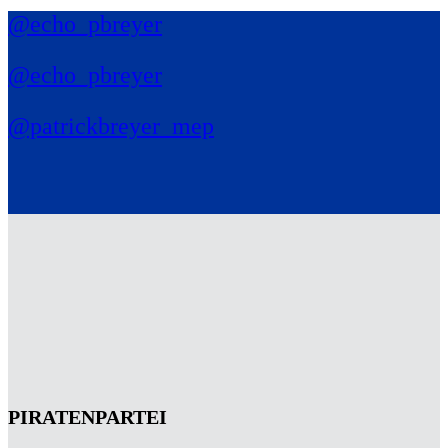
@echo_pbreyer
@echo_pbreyer
@patrickbreyer_mep
PIRATENPARTEI