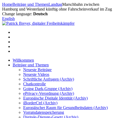
Zum
Home
Beiträge und Themen
Landtag
Marschbahn zwischen
Inhalt
Hamburg und Westerland künftig ohne Fahrscheinverkauf im Zug
springen
Change language:
Deutsch
English
Willkommen
Beiträge und Themen
Neueste Beiträge
Neueste Videos
Schriftliche Anfragen (Archiv)
Chatkontrolle
Going Dark-Gruppe (Archiv)
ePrivacy-Verordnung (Archiv)
Europäische Digitale Identität (Archiv)
iBorderCtrl (Archiv)
Europäischer Raum für Gesundheitsdaten (Archiv)
Vorratsdatenspeicherung
Digitale-Dienste-Gesetz (Archiv)