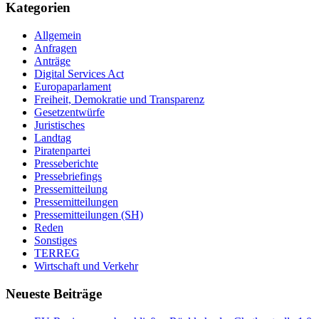
Kategorien
Allgemein
Anfragen
Anträge
Digital Services Act
Europaparlament
Freiheit, Demokratie und Transparenz
Gesetzentwürfe
Juristisches
Landtag
Piratenpartei
Presseberichte
Pressebriefings
Pressemitteilung
Pressemitteilungen
Pressemitteilungen (SH)
Reden
Sonstiges
TERREG
Wirtschaft und Verkehr
Neueste Beiträge