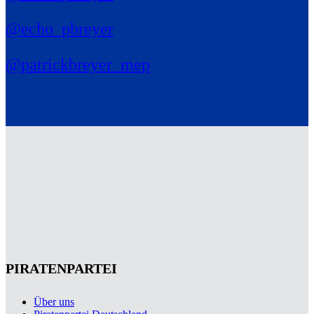
@echo_pbreyer
@patrickbreyer_mep
PIRATENPARTEI
Über uns