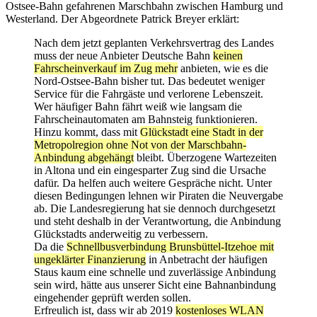
Ostsee-Bahn gefahrenen Marschbahn zwischen Hamburg und
Westerland. Der Abgeordnete Patrick Breyer erklärt:
Nach dem jetzt geplanten Verkehrsvertrag des Landes
muss der neue Anbieter Deutsche Bahn
keinen
Fahrscheinverkauf im Zug mehr
anbieten, wie es die
Nord-Ostsee-Bahn bisher tut. Das bedeutet weniger
Service für die Fahrgäste und verlorene Lebenszeit.
Wer häufiger Bahn fährt weiß wie langsam die
Fahrscheinautomaten am Bahnsteig funktionieren.
Hinzu kommt, dass mit
Glückstadt eine Stadt in der
Metropolregion ohne Not von der Marschbahn-
Anbindung abgehängt
bleibt. Überzogene Wartezeiten
in Altona und ein eingesparter Zug sind die Ursache
dafür. Da helfen auch weitere Gespräche nicht. Unter
diesen Bedingungen lehnen wir Piraten die Neuvergabe
ab. Die Landesregierung hat sie dennoch durchgesetzt
und steht deshalb in der Verantwortung, die Anbindung
Glückstadts anderweitig zu verbessern.
Da die
Schnellbusverbindung Brunsbüttel-Itzehoe mit
ungeklärter Finanzierung
in Anbetracht der häufigen
Staus kaum eine schnelle und zuverlässige Anbindung
sein wird, hätte aus unserer Sicht eine Bahnanbindung
eingehender geprüft werden sollen.
Erfreulich ist, dass wir ab 2019
kostenloses WLAN