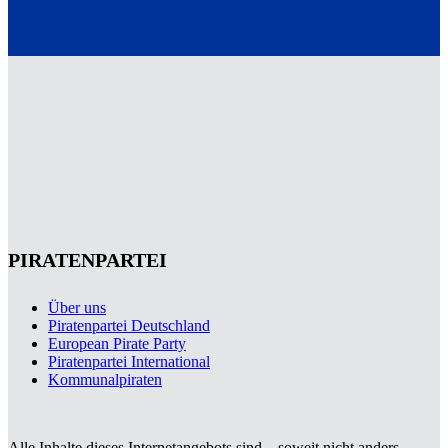
PIRATENPARTEI
Über uns
Piratenpartei Deutschland
European Pirate Party
Piratenpartei International
Kommunalpiraten
Alle Inhalte dieses Internetangebots sind – soweit nicht anders