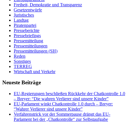
Freiheit, Demokratie und Transparenz
Gesetzentwürfe
Juristisches
Landtag
Piratenpartei
Presseberichte
Pressebriefings
Pressemitteilung
Pressemitteilungen
Pressemitteilungen (SH)
Reden
Sonstiges
TERREG
Wirtschaft und Verkehr
Neueste Beiträge
EU-Regierungen beschließen Rückkehr der Chatkontrolle 1.0
– Breyer: “Die wahren Verlierer sind unsere Kinder”
EU-Parlament winkt Chatkontrolle 1.0 durch – Breyer:
“Wahrer Verlierer sind unsere Kinder”
Verfahrenstrick vor der Sommerpause drängt das EU-
Parlament bei der „Chatkontrolle“ zur Selbstaufgabe