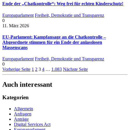
Ende der „Chatkontrolle“: Weg frei für echten Kinderschutz!
Europaparlament
Freiheit, Demokratie und Transparenz
0
11. März 2026
EU-Parlament: Kampfansage an die Chatkontrolle –
Abgeordnete stimmen für ein Ende der anlasslosen
Massenscans
Europaparlament
Freiheit, Demokratie und Transparenz
0
Vorherige Seite
1
2
3
4
…
1.083
Nächste Seite
Auch interessant
Kategorien
Allgemein
Anfragen
Anträge
Digital Services Act
Europaparlament