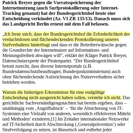
Patrick Breyer gegen die Vorratsspeicherung der
Internetnutzung (auch Surfprotokollierung oder Internet-
Tracking genannt) hat der Bundesgerichtshof heute eine
Entscheidung verkündet (Az. VI ZR 135/13). Danach muss sich
das Landgericht Berlin erneut mit dem Fall befassen.
„
Ich freue mich, dass der Bundesgerichtshof die Erforderlichkeit der
verdachtslosen und flächendeckenden Protokollierung unseres
Surfverhaltens hinterfragt
und dass er die Betreiberwünsche gegen
die Grundrechte der Internetnutzer auf Informations- und
Meinungsfreiheit abwägen will”, erklärt der Kläger Patrick Breyer,
Datenschutzexperte der Piratenpartei. “Der Bundesgerichtshof
betont zurecht, dass diverse Internetportale (z.B.
Bundesdatenschutzbeauftragter, Bundesjustizministerium) auch
ohne flächendeckende Aufzeichnung des Nutzerverhaltens sicher
betrieben werden.
Warum die bisherigen Erkenntnisse für eine endgültige
Entscheidung nicht ausgereicht haben sollen, verstehe ich nicht.
Das
gerichtliche Sachverständigengutachten hat bereits ergeben, dass –
unabhängig vom ‚Angriffsdruck‘ – ‘für die Absicherung von IT-
Systemen eine Vielzahl von anderen, wesentlich effektiveren Mitteln
und Methoden’ existieren.[1] Im Zeitalter internationaler Netzwerke
auf IT-Sicherheit durch Abschreckung (‚Generalprävention‘) oder
Strafverfolgung zu setzen, ist illusorisch und entbehrt jeder