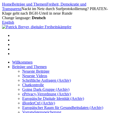
Zum
Home
Beiträge und Themen
Freiheit, Demokratie und
Inhalt
Transparenz
Nackt im Netz durch Surfprotokollierung? PIRATEN-
springen
Klage geht nach BGH-Urteil in neue Runde
Change language:
Deutsch
English
Willkommen
Beiträge und Themen
Neueste Beiträge
Neueste Videos
Schriftliche Anfragen (Archiv)
Chatkontrolle
Going Dark-Gruppe (Archiv)
ePrivacy-Verordnung (Archiv)
Europäische Digitale Identität (Archiv)
iBorderCtrl (Archiv)
Europäischer Raum für Gesundheitsdaten (Archiv)
Vorratsdatenspeicherung