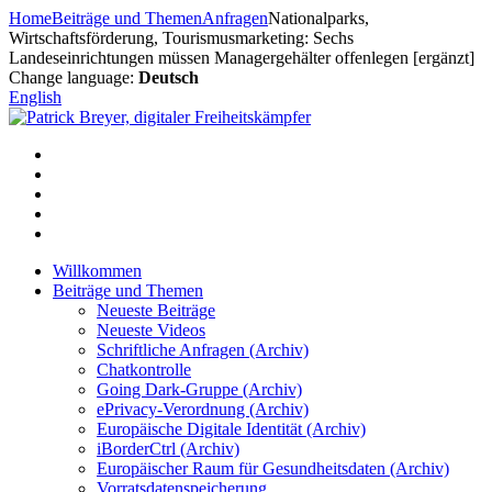
Zum
Home
Beiträge und Themen
Anfragen
Nationalparks,
Inhalt
Wirtschaftsförderung, Tourismusmarketing: Sechs
springen
Landeseinrichtungen müssen Managergehälter offenlegen [ergänzt]
Change language:
Deutsch
English
Willkommen
Beiträge und Themen
Neueste Beiträge
Neueste Videos
Schriftliche Anfragen (Archiv)
Chatkontrolle
Going Dark-Gruppe (Archiv)
ePrivacy-Verordnung (Archiv)
Europäische Digitale Identität (Archiv)
iBorderCtrl (Archiv)
Europäischer Raum für Gesundheitsdaten (Archiv)
Vorratsdatenspeicherung