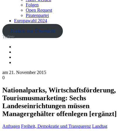
Folgen
Open Request
Piratenpartei
Europawahl 2024
Zurück zur Übersicht
Teilen:
am
21. November 2015
0
Nationalparks, Wirtschaftsförderung,
Tourismusmarketing: Sechs
Landeseinrichtungen müssen
Managergehälter offenlegen [ergänzt]
Anfragen
Freiheit, Demokratie und Transparenz
Landtag