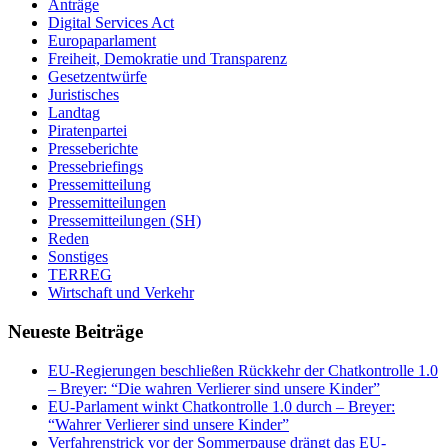
Anträge
Digital Services Act
Europaparlament
Freiheit, Demokratie und Transparenz
Gesetzentwürfe
Juristisches
Landtag
Piratenpartei
Presseberichte
Pressebriefings
Pressemitteilung
Pressemitteilungen
Pressemitteilungen (SH)
Reden
Sonstiges
TERREG
Wirtschaft und Verkehr
Neueste Beiträge
EU-Regierungen beschließen Rückkehr der Chatkontrolle 1.0
– Breyer: “Die wahren Verlierer sind unsere Kinder”
EU-Parlament winkt Chatkontrolle 1.0 durch – Breyer:
“Wahrer Verlierer sind unsere Kinder”
Verfahrenstrick vor der Sommerpause drängt das EU-