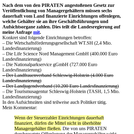
Nach dem von den PIRATEN angestoßenen Gesetz zur
Veröffentlichung von Managergehältern müssen sechs
dauerhaft vom Land finanzierte Einrichtungen offenlegen,
welche Gehälter sie an ihre Geschäftsführungen und
Aufsichtsorgane zahlen. Dies teilt die Landesregierung auf
meine Anfrage
mit
.
Konkret sind folgende Einrichtungen betroffen:
– Die Wirtschaftsförderungsgesellschaft WT.SH (2,4 Mio.
Landesfinanzierung)
– Die Life Science Nord Management GmbH (400.000 Euro
Landesfinanzierung)
– Die Nationalparkservice gGmbH (727.000 Euro
Landesfinanzierung)
– Der Landfrauenverband Schleswig-Holstein (4.000 Euro
Landesfinanzierung)
– Der Landjugendverband (10.200 Euro Landesfinanzierung)
– Die Tourismusagentur Schleswig-Holstein (TASH, 1,5 Mio.
Landesfinanzierung)
In den Aufsichtsräten sind teilweise auch Politiker tätig.
Mein Kommentar:
Wenn der Steuerzahler Einrichtungen dauerhaft
finanziert, dürfen die Mittel nicht in überhöhte
Managergehälter fließen.
Die von uns PIRATEN
durchgesetzte Offenlegung der Managergehälter wirkt