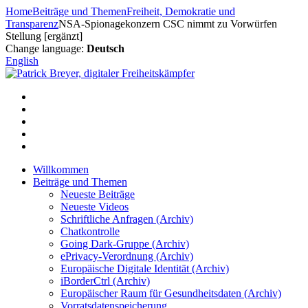
Zum
Home
Beiträge und Themen
Freiheit, Demokratie und
Inhalt
Transparenz
NSA-Spionagekonzern CSC nimmt zu Vorwürfen
springen
Stellung [ergänzt]
Change language:
Deutsch
English
Willkommen
Beiträge und Themen
Neueste Beiträge
Neueste Videos
Schriftliche Anfragen (Archiv)
Chatkontrolle
Going Dark-Gruppe (Archiv)
ePrivacy-Verordnung (Archiv)
Europäische Digitale Identität (Archiv)
iBorderCtrl (Archiv)
Europäischer Raum für Gesundheitsdaten (Archiv)
Vorratsdatenspeicherung