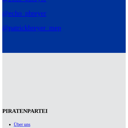
@echo_pbreyer
@patrickbreyer_mep
PIRATENPARTEI
Über uns