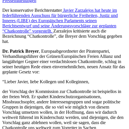
Pressemitteilungen
Der konservative Berichterstatter
Javier Zarzalejos hat heute im
federführenden Ausschuss für bürgerliche Freiheiten, Justiz und
Inneres (LIBE) des Europäischen Parlaments seinen
Berichtsentwurf und seine Änderungsvorschläge zur geplanten
“Chatkontrolle” vorgestellt.
Zarzalejos kritisierte auch die
Bezeichnung “Chatkontrolle”, die Breyer dem Vorschlag gegeben
hat.
Dr. Patrick Breyer
, Europaabgeordneter der Piratenpartei,
Verhandlungsführer der Grünen/Europäischen Freien Allianz und
langjähriger Gegner einer verdachtslosen Chatkontrolle, schlug in
seiner heutigen Rede einen einvernehmlichen, neuen Ansatz für das
geplante Gesetz vor:
“Lieber Javier, liebe Kollegen und Kolleginnen,
der Vorschlag der Kommission zur Chatkontrolle ist beispiellos in
der freien Welt. Er spaltet Kinderschutzorganisationen,
Missbrauchsopfer, andere Interessengruppen und sogar politische
Gruppen in diejenigen, die so viel wie möglich von diesem
Vorschlag umsetzen wollen, in der Hoffnung, dass wir dadurch
weltweit führend im Kinderschutz werden, und diejenigen, die den
Vorschlag ganz ablehnen wollen, weil sie sagen, dass die
Chatkontrolle uns weltweit zum Vorreiter in Sachen