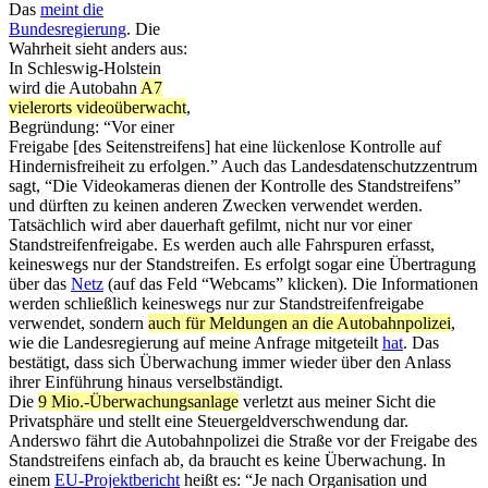
Das
meint die
Bundesregierung
. Die
Wahrheit sieht anders aus:
In Schleswig-Holstein
wird die Autobahn
A7
vielerorts videoüberwacht
,
Begründung: “Vor einer
Freigabe [des Seitenstreifens] hat eine lückenlose Kontrolle auf
Hindernisfreiheit zu erfolgen.” Auch das Landesdatenschutzzentrum
sagt, “Die Videokameras dienen der Kontrolle des Standstreifens”
und dürften zu keinen anderen Zwecken verwendet werden.
Tatsächlich wird aber dauerhaft gefilmt, nicht nur vor einer
Standstreifenfreigabe. Es werden auch alle Fahrspuren erfasst,
keineswegs nur der Standstreifen. Es erfolgt sogar eine Übertragung
über das
Netz
(auf das Feld “Webcams” klicken). Die Informationen
werden schließlich keineswegs nur zur Standstreifenfreigabe
verwendet, sondern
auch für Meldungen an die Autobahnpolizei
,
wie die Landesregierung auf meine Anfrage mitgeteilt
hat
. Das
bestätigt, dass sich Überwachung immer wieder über den Anlass
ihrer Einführung hinaus verselbständigt.
Die
9 Mio.-Überwachungsanlage
verletzt aus meiner Sicht die
Privatsphäre und stellt eine Steuergeldverschwendung dar.
Anderswo fährt die Autobahnpolizei die Straße vor der Freigabe des
Standstreifens einfach ab, da braucht es keine Überwachung. In
einem
EU-Projektbericht
heißt es: “Je nach Organisation und