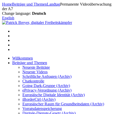
Zum
Home
Beiträge und Themen
Landtag
Permanente Videoüberwachung
Inhalt
der A7
springen
Change language:
Deutsch
English
Willkommen
Beiträge und Themen
Neueste Beiträge
Neueste Videos
Schriftliche Anfragen (Archiv)
Chatkontrolle
Going Dark-Gruppe (Archiv)
ePrivacy-Verordnung (Archiv)
Europäische Digitale Identität (Archiv)
iBorderCtrl (Archiv)
Europäischer Raum für Gesundheitsdaten (Archiv)
Vorratsdatenspeicherung
Digitale-Dienste-Gesetz (Archiv)