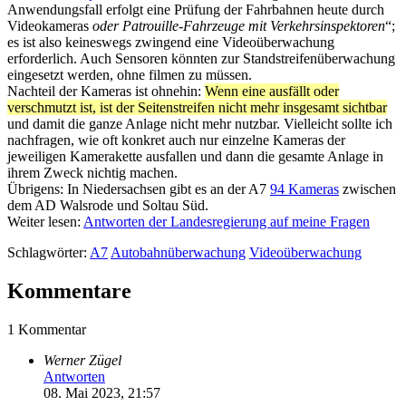
Anwendungsfall erfolgt eine Prüfung der Fahrbahnen heute durch
Videokameras
oder Patrouille-Fahrzeuge mit Verkehrsinspektoren
“;
es ist also keineswegs zwingend eine Videoüberwachung
erforderlich. Auch Sensoren könnten zur Standstreifenüberwachung
eingesetzt werden, ohne filmen zu müssen.
Nachteil der Kameras ist ohnehin:
Wenn eine ausfällt oder
verschmutzt ist, ist der Seitenstreifen nicht mehr insgesamt sichtbar
und damit die ganze Anlage nicht mehr nutzbar. Vielleicht sollte ich
nachfragen, wie oft konkret auch nur einzelne Kameras der
jeweiligen Kamerakette ausfallen und dann die gesamte Anlage in
ihrem Zweck nichtig machen.
Übrigens: In Niedersachsen gibt es an der A7
94 Kameras
zwischen
dem AD Walsrode und Soltau Süd.
Weiter lesen:
Antworten der Landesregierung auf meine Fragen
Schlagwörter:
A7
Autobahnüberwachung
Videoüberwachung
Kommentare
1 Kommentar
Werner Zügel
Antworten
08. Mai 2023, 21:57