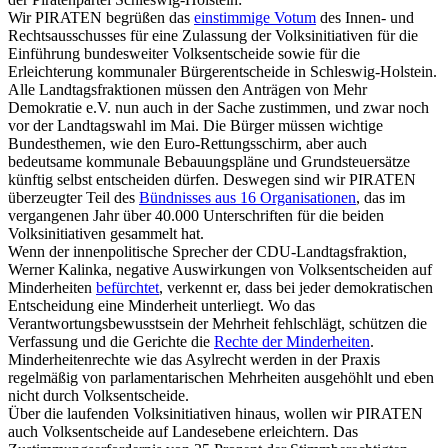
Wir PIRATEN begrüßen das
einstimmige Votum
des Innen- und
Rechtsausschusses für eine Zulassung der Volksinitiativen für die
Einführung bundesweiter Volksentscheide sowie für die
Erleichterung kommunaler Bürgerentscheide in Schleswig-Holstein.
Alle Landtagsfraktionen müssen den Anträgen von Mehr
Demokratie e.V. nun auch in der Sache zustimmen, und zwar noch
vor der Landtagswahl im Mai. Die Bürger müssen wichtige
Bundesthemen, wie den Euro-Rettungsschirm, aber auch
bedeutsame kommunale Bebauungspläne und Grundsteuersätze
künftig selbst entscheiden dürfen. Deswegen sind wir PIRATEN
überzeugter Teil des
Bündnisses aus 16 Organisationen
, das im
vergangenen Jahr über 40.000 Unterschriften für die beiden
Volksinitiativen gesammelt hat.
Wenn der innenpolitische Sprecher der CDU-Landtagsfraktion,
Werner Kalinka, negative Auswirkungen von Volksentscheiden auf
Minderheiten
befürchtet
, verkennt er, dass bei jeder demokratischen
Entscheidung eine Minderheit unterliegt. Wo das
Verantwortungsbewusstsein der Mehrheit fehlschlägt, schützen die
Verfassung und die Gerichte die
Rechte der Minderheiten
.
Minderheitenrechte wie das Asylrecht werden in der Praxis
regelmäßig von parlamentarischen Mehrheiten ausgehöhlt und eben
nicht durch Volksentscheide.
Über die laufenden Volksinitiativen hinaus, wollen wir PIRATEN
auch Volksentscheide auf Landesebene erleichtern. Das