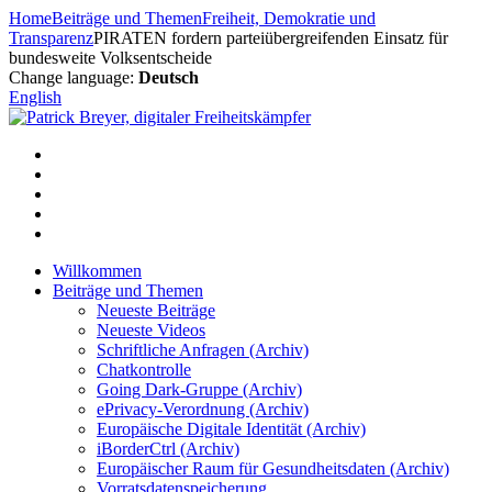
Zum
Home
Beiträge und Themen
Freiheit, Demokratie und
Inhalt
Transparenz
PIRATEN fordern parteiübergreifenden Einsatz für
springen
bundesweite Volksentscheide
Change language:
Deutsch
English
Willkommen
Beiträge und Themen
Neueste Beiträge
Neueste Videos
Schriftliche Anfragen (Archiv)
Chatkontrolle
Going Dark-Gruppe (Archiv)
ePrivacy-Verordnung (Archiv)
Europäische Digitale Identität (Archiv)
iBorderCtrl (Archiv)
Europäischer Raum für Gesundheitsdaten (Archiv)
Vorratsdatenspeicherung