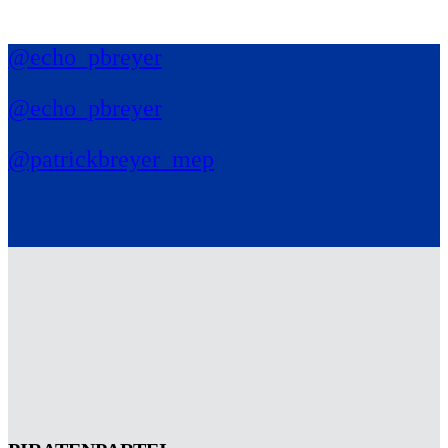
@echo_pbreyer
@echo_pbreyer
@patrickbreyer_mep