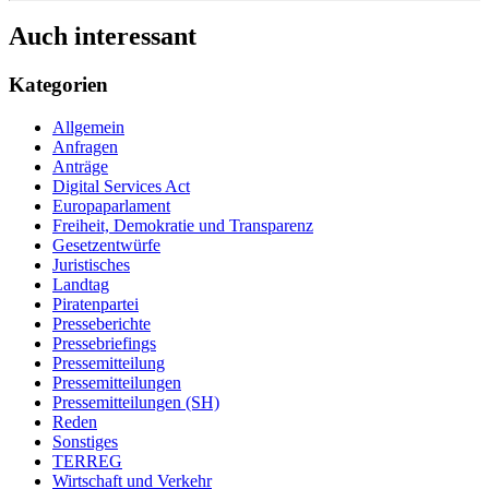
Auch interessant
Kategorien
Allgemein
Anfragen
Anträge
Digital Services Act
Europaparlament
Freiheit, Demokratie und Transparenz
Gesetzentwürfe
Juristisches
Landtag
Piratenpartei
Presseberichte
Pressebriefings
Pressemitteilung
Pressemitteilungen
Pressemitteilungen (SH)
Reden
Sonstiges
TERREG
Wirtschaft und Verkehr