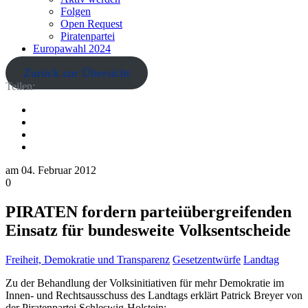
Folgen
Open Request
Piratenpartei
Europawahl 2024
Zurück zur Übersicht
Teilen:
am
04. Februar 2012
0
PIRATEN fordern parteiübergreifenden
Einsatz für bundesweite Volksentscheide
Freiheit, Demokratie und Transparenz
Gesetzentwürfe
Landtag
Zu der Behandlung der Volksinitiativen für mehr Demokratie im
Innen- und Rechtsausschuss des Landtags erklärt Patrick Breyer von
der Piratenpartei Schleswig-Holstein: