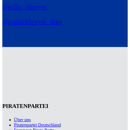
@echo_pbreyer
@patrickbreyer_mep
PIRATENPARTEI
Über uns
Piratenpartei Deutschland