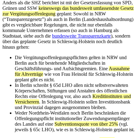
Anders als die SHZ berichtet ist mit der Gesetzesfassung von SPD,
Grünen und SSW
keineswegs das bundesweit umfassendste Gesetz
zur Vergütungsoffenlegung
geplant: Sowohl in NRW
(“Transparenzgesetz”) als auch in Berlin (Landeshaushaltsordnung)
gibt es vergleichbare Regelungen, die nicht nur ebenfalls
kommunale Unternehmen erfassen (so auch in Hamburg als
Stadtstaat, siehe auch die
bundesweite Transparenzkarte
), sondern
über das geplante Gesetz in Schleswig-Holstein noch deutlich
hinaus gehen:
Die Vergütungsoffenlegungspflichten gelten in NRW und
Berlin auch für bestehende Mitgliedschaften in
Geschäftsführungs- und Aufsichtsgremien. Eine
Ausnahme
für Altverträge
wie von Frau Heinold für Schleswig-Holstein
geplant gibt es nicht.
In Berlin schreibt § 65d LHO allen nicht selbstverwalteten
Körperschaften, Stiftungen und Anstalten des öffentlichen
Rechts eine Offenlegung vor, also auch
Kreditinstituten und
Versicherern
. In Schleswig-Holstein sollen Investitionsbank
und Provinzial dagegen ausgenommen bleiben.
Weder Nordrhein-Westfalen noch Berlin beschränken die
Offenlegungspflicht institutioneller Zuwendungsempfänger
des Landes auf eine
Subventionsquote von über 25%
(vgl.
jeweils § 65c LHO), wie es in Schleswig-Holstein geplant ist.