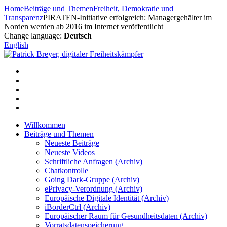
Zum
Home
Beiträge und Themen
Freiheit, Demokratie und
Inhalt
Transparenz
PIRATEN-Initiative erfolgreich: Managergehälter im
springen
Norden werden ab 2016 im Internet veröffentlicht
Change language:
Deutsch
English
Willkommen
Beiträge und Themen
Neueste Beiträge
Neueste Videos
Schriftliche Anfragen (Archiv)
Chatkontrolle
Going Dark-Gruppe (Archiv)
ePrivacy-Verordnung (Archiv)
Europäische Digitale Identität (Archiv)
iBorderCtrl (Archiv)
Europäischer Raum für Gesundheitsdaten (Archiv)
Vorratsdatenspeicherung