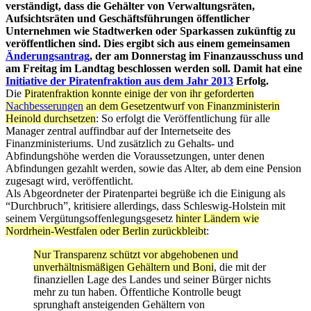
verständigt, dass die Gehälter von Verwaltungsräten,
Aufsichtsräten und Geschäftsführungen öffentlicher
Unternehmen wie Stadtwerken oder Sparkassen zukünftig zu
veröffentlichen sind. Dies ergibt sich aus einem gemeinsamen
Änderungsantrag
, der am Donnerstag im Finanzausschuss und
am Freitag im Landtag beschlossen werden soll. Damit hat eine
Initiative der Piratenfraktion aus dem Jahr 2013
Erfolg.
Die
Piratenfraktion konnte einige der von ihr geforderten
Nachbesserungen
an dem Gesetzentwurf von Finanzministerin
Heinold durchsetzen
: So erfolgt die Veröffentlichung für alle
Manager zentral auffindbar auf der Internetseite des
Finanzministeriums. Und zusätzlich zu Gehalts- und
Abfindungshöhe werden die Voraussetzungen, unter denen
Abfindungen gezahlt werden, sowie das Alter, ab dem eine Pension
zugesagt wird, veröffentlicht.
Als Abgeordneter der Piratenpartei begrüße ich die Einigung als
“Durchbruch”, kritisiere allerdings, dass Schleswig-Holstein mit
seinem Vergütungsoffenlegungsgesetz
hinter Ländern wie
Nordrhein-Westfalen oder Berlin zurückbleibt
:
Nur Transparenz schützt vor abgehobenen und
unverhältnismäßigen Gehältern und Boni
, die mit der
finanziellen Lage des Landes und seiner Bürger nichts
mehr zu tun haben. Öffentliche Kontrolle beugt
sprunghaft ansteigenden Gehältern von