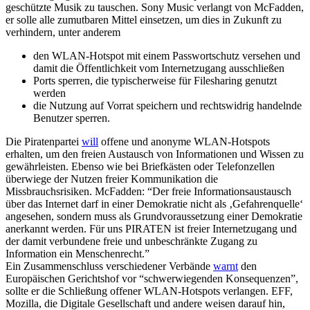
geschützte Musik zu tauschen. Sony Music verlangt von McFadden,
er solle alle zumutbaren Mittel einsetzen, um dies in Zukunft zu
verhindern, unter anderem
den WLAN-Hotspot mit einem Passwortschutz versehen und
damit die Öffentlichkeit vom Internetzugang ausschließen
Ports sperren, die typischerweise für Filesharing genutzt
werden
die Nutzung auf Vorrat speichern und rechtswidrig handelnde
Benutzer sperren.
Die Piratenpartei
will
offene und anonyme WLAN-Hotspots
erhalten, um den freien Austausch von Informationen und Wissen zu
gewährleisten. Ebenso wie bei Briefkästen oder Telefonzellen
überwiege der Nutzen freier Kommunikation die
Missbrauchsrisiken. McFadden: “Der freie Informationsaustausch
über das Internet darf in einer Demokratie nicht als ‚Gefahrenquelle‘
angesehen, sondern muss als Grundvoraussetzung einer Demokratie
anerkannt werden. Für uns PIRATEN ist freier Internetzugang und
der damit verbundene freie und unbeschränkte Zugang zu
Information ein Menschenrecht.”
Ein Zusammenschluss verschiedener Verbände
warnt
den
Europäischen Gerichtshof vor “schwerwiegenden Konsequenzen”,
sollte er die Schließung offener WLAN-Hotspots verlangen. EFF,
Mozilla, die Digitale Gesellschaft und andere weisen darauf hin,