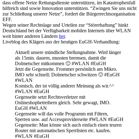
dass offene Netze Rettungsdienste unterstützen, im Katastrophenfall
hilfreich sind sowie Innovation unterstützen. “Zwingen Sie uns nicht
zur Schließung unserer Netze”, fordert die Bürgerrechtsorganisation
EFF.
Wegen seiner Rechtslage und Urteilen zur “Störerhaftung” hinkt
Deutschland bei der Verfügbarkeit mobilen Internets über WLAN
weit hinter anderen Ländern
her
.
Liveblog des Klägers aus der heutigen EuGH-Verhandlung:
Aktuell unsere mündliche Stellungnahme. Wird länger
als 15min. dauern, mussten bremsen, damit die
Dolmetscher mitkommen 🙂 #WLAN #EuGH
Jetzt die Gegenseite. Frommer persönlich am Mikro.
IMO sehr schnell; Dolmetscher schwitzen 🙂 #EuGH
#WLAN
Komisch, der ist völlig anderer Meinung als wir.^^
#WLAN #EuGH
Gegenseite setzt Rechtsverletzer mit
Onlineshopbetreibern gleich. Sehr gewagt, IMO.
EuGH #WLAN
Gegenseite will das volle Programm mit Filtern,
Sperren usw. auf Accessproviderseite #WLAN #EuGH
Gegenseite: Man könne sich auch einfach einen teuren
Router mit automatischen Sperrlisten etc. kaufen.
#WLAN #EuGH