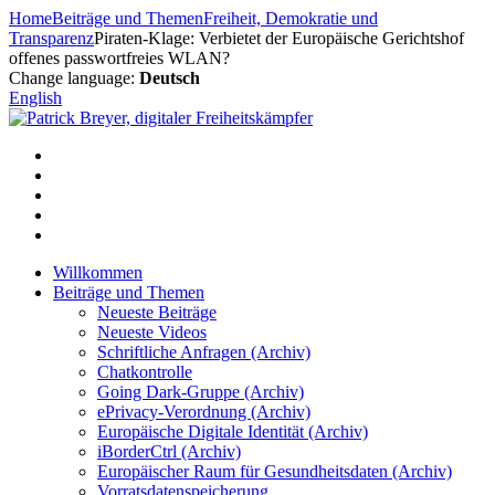
Zum
Home
Beiträge und Themen
Freiheit, Demokratie und
Inhalt
Transparenz
Piraten-Klage: Verbietet der Europäische Gerichtshof
springen
offenes passwortfreies WLAN?
Change language:
Deutsch
English
Willkommen
Beiträge und Themen
Neueste Beiträge
Neueste Videos
Schriftliche Anfragen (Archiv)
Chatkontrolle
Going Dark-Gruppe (Archiv)
ePrivacy-Verordnung (Archiv)
Europäische Digitale Identität (Archiv)
iBorderCtrl (Archiv)
Europäischer Raum für Gesundheitsdaten (Archiv)
Vorratsdatenspeicherung