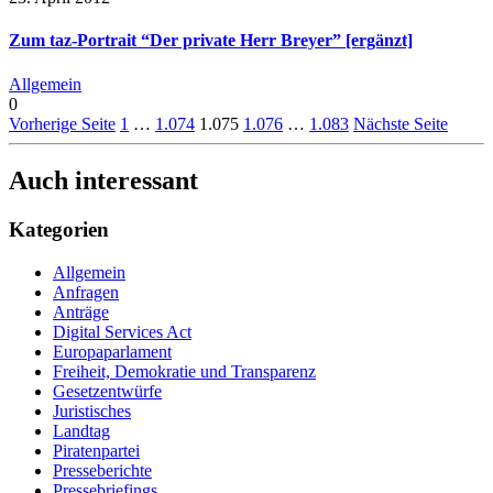
Zum taz-Portrait “Der private Herr Breyer” [ergänzt]
Allgemein
0
Vorherige Seite
1
…
1.074
1.075
1.076
…
1.083
Nächste Seite
Auch interessant
Kategorien
Allgemein
Anfragen
Anträge
Digital Services Act
Europaparlament
Freiheit, Demokratie und Transparenz
Gesetzentwürfe
Juristisches
Landtag
Piratenpartei
Presseberichte
Pressebriefings