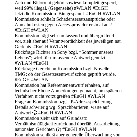
Ach und Bittorrent gehört sowieso komplett gesperrt,
weil 99% illegal. (Gegenseite) #WLAN #EuGH
Jetzt die Kommission. Bin gespannt. #EuGH #WLAN
Kommission schließt Schadensersatzansprüche oder
Abmahnkosten gegen Accessprovider erstmal aus!
#EuGH #WLAN
Kommission trägt sehr umfassend und übergreifend
vor, zielt aber auf Verantwortlichkeit des jeweiligen nat.
Gerichts. #EuGH #WLAN
Rückfrage Richter an Sony bzgl. “Sommer unseres
Lebens”; wird für umfassende Antwort genutzt.
#WLAN #EuGH
Rückfrage Gericht an Kommission bzgl. Novelle
TMG; ob der Gesetzesentwurf schon geprüft wurde.
#EuGH #WLAN
Kommission hat Referentenentwurf erhalten, auf
technischer Ebene Anmerkungen gemacht, um späteren
Verfahren nicht vorzugreifen #EuGH #WLAN
Frage an Kommission bzgl. IP-Adressspeicherung.
Details schwierig wg. Sprachbarrieren; warte auf
Antwort 🙂 #EuGH #WLAN
Kommission zieht sich auf Grundsatz
Verhältnismäßigkeit zurück und überläßt Ausarbeitung
nationalen Gerichten (?) #EuGH #WLAN
Kommission schließt aber generelle Überwachung von