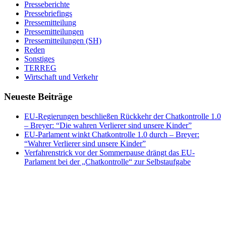
Presseberichte
Pressebriefings
Pressemitteilung
Pressemitteilungen
Pressemitteilungen (SH)
Reden
Sonstiges
TERREG
Wirtschaft und Verkehr
Neueste Beiträge
EU-Regierungen beschließen Rückkehr der Chatkontrolle 1.0
– Breyer: “Die wahren Verlierer sind unsere Kinder”
EU-Parlament winkt Chatkontrolle 1.0 durch – Breyer:
“Wahrer Verlierer sind unsere Kinder”
Verfahrenstrick vor der Sommerpause drängt das EU-
Parlament bei der „Chatkontrolle“ zur Selbstaufgabe