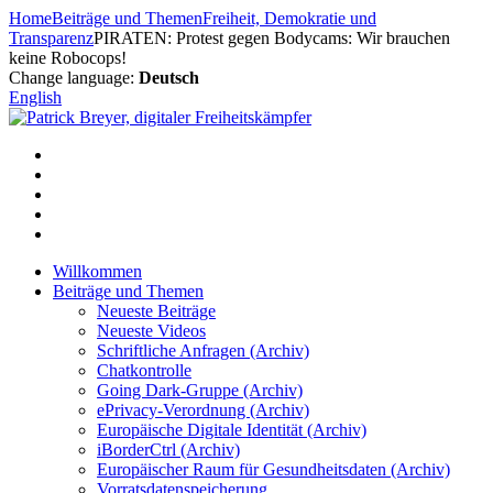
Zum
Home
Beiträge und Themen
Freiheit, Demokratie und
Inhalt
Transparenz
PIRATEN: Protest gegen Bodycams: Wir brauchen
springen
keine Robocops!
Change language:
Deutsch
English
Willkommen
Beiträge und Themen
Neueste Beiträge
Neueste Videos
Schriftliche Anfragen (Archiv)
Chatkontrolle
Going Dark-Gruppe (Archiv)
ePrivacy-Verordnung (Archiv)
Europäische Digitale Identität (Archiv)
iBorderCtrl (Archiv)
Europäischer Raum für Gesundheitsdaten (Archiv)
Vorratsdatenspeicherung