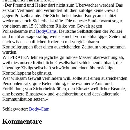
»Der Freund und Helfer darf nicht zum Überwacher werden! Das
zerstört Vertrauen und verhindert Studien zufolge keine Gewalt
gegen Polizeibeamte. Die Sicherheitsillusion Bodycam schützt
weder uns noch Sicherheitskräfte. Die neueste Studie warnt sogar
vor einem um 15 % höheren Risiko von Gewalt gegen
Polizeibeamte mit
BodyCams
. Deutsche Selbststudien der Polizei
sind nicht aussagekräftig, weil sie nicht von unabhängiger Seite und
nach wissenschaftlichen Kriterien mit vergleichbaren
Kontrollgruppen über einen ausreichenden Zeitraum vorgenommen
wurden.
Wir PIRATEN lehnen jegliche grundlose Massenüberwachung ab,
weil dies unsere freiheitliche Gesellschaft schleichend abbaut, die
lebendige Zivilgesellschaft schwächt und einen übermächtigen
Kontrollapparat begünstigt.
Wer wirksam Gewalt verhindern will, sollte auf einen ausreichenden
Personaleinsatz, gute Beleuchtung, eine evaluierte Aus- und
Fortbildung von Sicherheitskräften, den Einsatz weiblicher Beamte,
eine bessere Einsatzvor- und -nachbereitung und deeskalierende
Kommunikation setzen.«
Schlagwörter:
Body-Cam
Kommentare