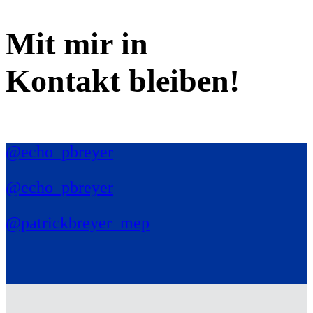
Mit mir in
Kontakt bleiben!
@echo_pbreyer
@echo_pbreyer
@patrickbreyer_mep