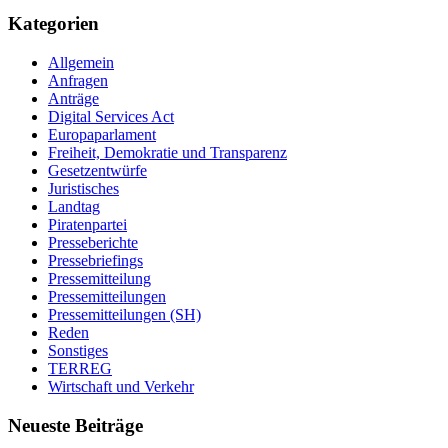
Kategorien
Allgemein
Anfragen
Anträge
Digital Services Act
Europaparlament
Freiheit, Demokratie und Transparenz
Gesetzentwürfe
Juristisches
Landtag
Piratenpartei
Presseberichte
Pressebriefings
Pressemitteilung
Pressemitteilungen
Pressemitteilungen (SH)
Reden
Sonstiges
TERREG
Wirtschaft und Verkehr
Neueste Beiträge