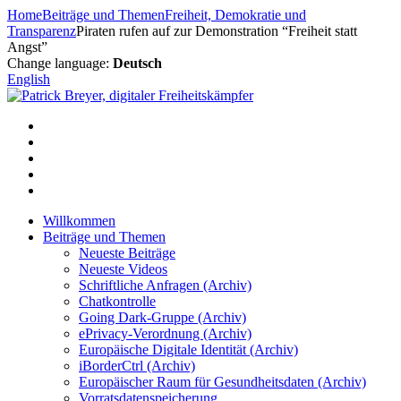
Zum
Home
Beiträge und Themen
Freiheit, Demokratie und
Inhalt
Transparenz
Piraten rufen auf zur Demonstration “Freiheit statt
springen
Angst”
Change language:
Deutsch
English
Willkommen
Beiträge und Themen
Neueste Beiträge
Neueste Videos
Schriftliche Anfragen (Archiv)
Chatkontrolle
Going Dark-Gruppe (Archiv)
ePrivacy-Verordnung (Archiv)
Europäische Digitale Identität (Archiv)
iBorderCtrl (Archiv)
Europäischer Raum für Gesundheitsdaten (Archiv)
Vorratsdatenspeicherung