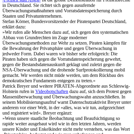
in Deutschland. Sie richtet sich gegen ausufernde
Überwachungsmaßnahmen und Vorratsdatenspeicherung durch
Staaten und Privatunternehmen.
Stefan Körner, Bundesvorsitzender der Piratenpartei Deutschland,
erklärt dazu:
»Wir rufen alle Menschen dazu auf, sich gegen den systematischen
Abbau von Grundrechten im Zuge moderner
Überwachungsmethoden zur Wehr zu setzen. Piraten kämpfen für
die Bewahrung der Privatsphäre und gegen Überwachung in
jedweder Form. Dabei waren wir bisher sehr erfolgreich: Die
Piraten haben sich gegen die Vorratsdatenspeicherung gewehrt,
gegen die Bestandsdatenauskunft geklagt und zuletzt gegen die
NSA-Überwachung und die drohende Surfprotokollierung mobil
gemacht. Wir werden nicht müde werden, um dem Rückbau des
demokratischen Fundaments entgegen zu treten.«
Patrick Breyer und weitere PIRATEN-Abgeordnete aus Schleswig-
Holstein rufen in
Videobotschaften
dazu auf, sich dem Protest gegen
Massenüberwachung und Überwachungswahn anzuschließen. In
seinem Mobilisierungsaufruf warnt Datenschutzaktivist Breyer unter
anderem vor einer Welt, in der »alles, was wir tun, aufgezeichnet
und registriert wird«. Breyer ergänzt:
»Wenn unsere staatliche Beobachtung und Beaufsichtigung so
rapide weiter ausgebaut wird wie in den letzten Jahren, werden
unsere Kinder und Enkelkinder nicht mehr verstehen, was das Wort