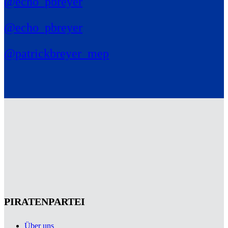
@echo_pbreyer
@echo_pbreyer
@patrickbreyer_mep
PIRATENPARTEI
Über uns