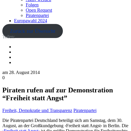
Folgen
Open Request
Piratenpartei
Europawahl 2024
Zurück zur Übersicht
Teilen:
am
28. August 2014
0
Piraten rufen auf zur Demonstration
“Freiheit statt Angst”
Freiheit, Demokratie und Transparenz
Piratenpartei
Die Piratenpartei Deutschland beteiligt sich am Samstag, dem 30.
August, an der Großkundgebung ›Freiheit statt Angst‹ in Berlin. Die
›Freiheit statt Angst‹
ist die größte Demonstration für Freiheitsrechte