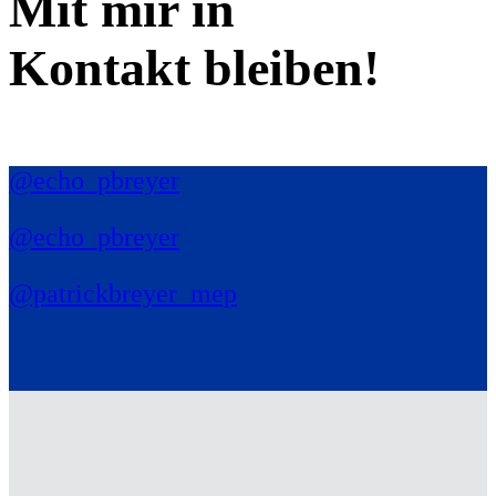
Mit mir in
Kontakt bleiben!
@echo_pbreyer
@echo_pbreyer
@patrickbreyer_mep