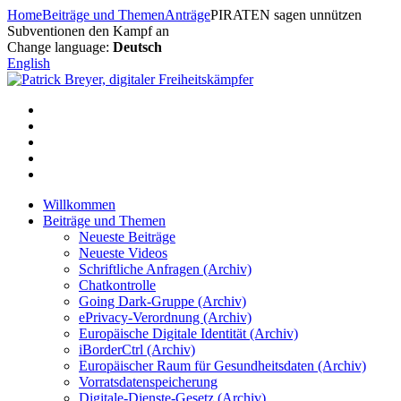
Zum
Home
Beiträge und Themen
Anträge
PIRATEN sagen unnützen
Inhalt
Subventionen den Kampf an
springen
Change language:
Deutsch
English
Willkommen
Beiträge und Themen
Neueste Beiträge
Neueste Videos
Schriftliche Anfragen (Archiv)
Chatkontrolle
Going Dark-Gruppe (Archiv)
ePrivacy-Verordnung (Archiv)
Europäische Digitale Identität (Archiv)
iBorderCtrl (Archiv)
Europäischer Raum für Gesundheitsdaten (Archiv)
Vorratsdatenspeicherung
Digitale-Dienste-Gesetz (Archiv)