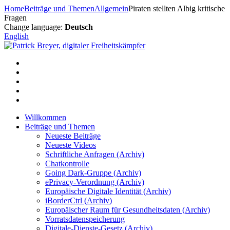
Zum
Home
Beiträge und Themen
Allgemein
Piraten stellten Albig kritische
Inhalt
Fragen
springen
Change language:
Deutsch
English
Willkommen
Beiträge und Themen
Neueste Beiträge
Neueste Videos
Schriftliche Anfragen (Archiv)
Chatkontrolle
Going Dark-Gruppe (Archiv)
ePrivacy-Verordnung (Archiv)
Europäische Digitale Identität (Archiv)
iBorderCtrl (Archiv)
Europäischer Raum für Gesundheitsdaten (Archiv)
Vorratsdatenspeicherung
Digitale-Dienste-Gesetz (Archiv)