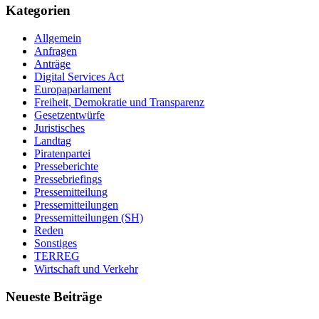
Kategorien
Allgemein
Anfragen
Anträge
Digital Services Act
Europaparlament
Freiheit, Demokratie und Transparenz
Gesetzentwürfe
Juristisches
Landtag
Piratenpartei
Presseberichte
Pressebriefings
Pressemitteilung
Pressemitteilungen
Pressemitteilungen (SH)
Reden
Sonstiges
TERREG
Wirtschaft und Verkehr
Neueste Beiträge