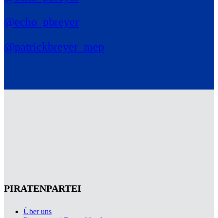
@echo_pbreyer
@patrickbreyer_mep
PIRATENPARTEI
Über uns