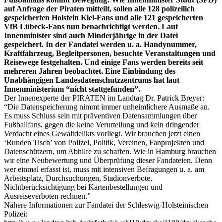
auf Anfrage der Piraten mitteilt, sollen alle 128 polizeilich
gespeicherten Holstein Kiel-Fans und alle 121 gespeicherten
VfB Lübeck-Fans nun benachrichtigt werden. Laut
Innenminister sind auch Minderjährige in der Datei
gespeichert. In der Fandatei werden u. a. Handynummer,
Kraftfahrzeug, Begleitpersonen, besuchte Veranstaltungen und
Reisewege festgehalten. Und einige Fans werden bereits seit
mehreren Jahren beobachtet. Eine Einbindung des
Unabhängigen Landesdatenschutzzentrums hat laut
Innenministerium “nicht stattgefunden”.
Der Innenexperte der PIRATEN im Landtag Dr. Patrick Breyer:
“Die Datenspeicherung nimmt immer unheimlichere Ausmaße an.
Es muss Schluss sein mit präventiven Datensammlungen über
Fußballfans, gegen die keine Verurteilung und kein dringender
Verdacht eines Gewaltdelikts vorliegt. Wir brauchen jetzt einen
‘Runden Tisch’ von Polizei, Politik, Vereinen, Fanprojekten und
Datenschützern, um Abhilfe zu schaffen. Wie in Hamburg brauchen
wir eine Neubewertung und Überprüfung dieser Fandateien. Denn
wer einmal erfasst ist, muss mit intensiven Befragungen u. a. am
Arbeitsplatz, Durchsuchungen, Stadionverbote,
Nichtberücksichtigung bei Kartenbestellungen und
Ausreiseverboten rechnen.”
Nähere Informationen zur Fandatei der Schleswig-Holsteinischen
Polizei: