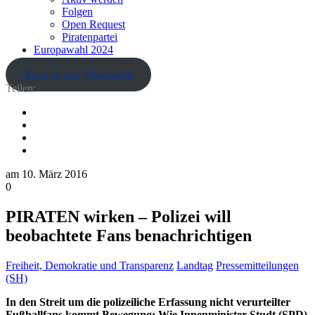
Folgen
Open Request
Piratenpartei
Europawahl 2024
Zurück zur Übersicht
Teilen:
am
10. März 2016
0
PIRATEN wirken – Polizei will
beobachtete Fans benachrichtigen
Freiheit, Demokratie und Transparenz
Landtag
Pressemitteilungen
(SH)
In den Streit um die polizeiliche Erfassung nicht verurteilter
Fußballfans kommt Bewegung: Wie Innenminister Studt (SPD)