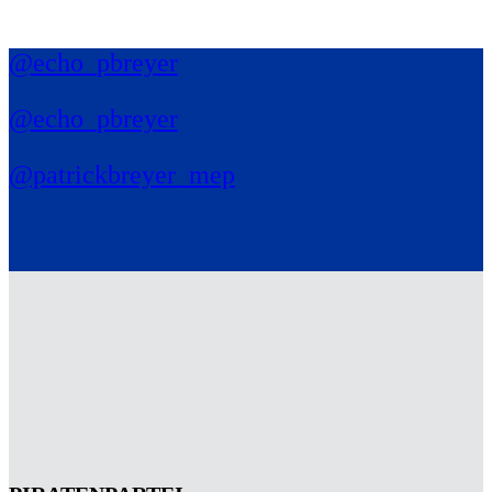
@echo_pbreyer
@echo_pbreyer
@patrickbreyer_mep