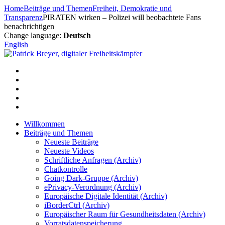
Zum
Home
Beiträge und Themen
Freiheit, Demokratie und
Inhalt
Transparenz
PIRATEN wirken – Polizei will beobachtete Fans
springen
benachrichtigen
Change language:
Deutsch
English
Willkommen
Beiträge und Themen
Neueste Beiträge
Neueste Videos
Schriftliche Anfragen (Archiv)
Chatkontrolle
Going Dark-Gruppe (Archiv)
ePrivacy-Verordnung (Archiv)
Europäische Digitale Identität (Archiv)
iBorderCtrl (Archiv)
Europäischer Raum für Gesundheitsdaten (Archiv)
Vorratsdatenspeicherung