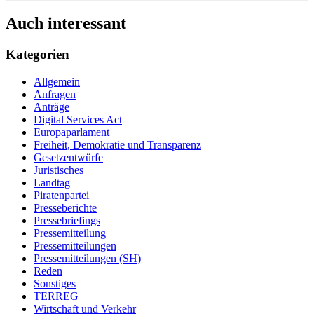
Auch interessant
Kategorien
Allgemein
Anfragen
Anträge
Digital Services Act
Europaparlament
Freiheit, Demokratie und Transparenz
Gesetzentwürfe
Juristisches
Landtag
Piratenpartei
Presseberichte
Pressebriefings
Pressemitteilung
Pressemitteilungen
Pressemitteilungen (SH)
Reden
Sonstiges
TERREG
Wirtschaft und Verkehr