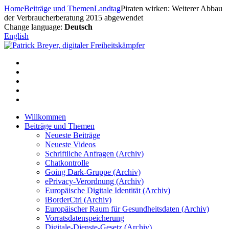
Zum
Home
Beiträge und Themen
Landtag
Piraten wirken: Weiterer Abbau
Inhalt
der Verbraucherberatung 2015 abgewendet
springen
Change language:
Deutsch
English
Willkommen
Beiträge und Themen
Neueste Beiträge
Neueste Videos
Schriftliche Anfragen (Archiv)
Chatkontrolle
Going Dark-Gruppe (Archiv)
ePrivacy-Verordnung (Archiv)
Europäische Digitale Identität (Archiv)
iBorderCtrl (Archiv)
Europäischer Raum für Gesundheitsdaten (Archiv)
Vorratsdatenspeicherung
Digitale-Dienste-Gesetz (Archiv)