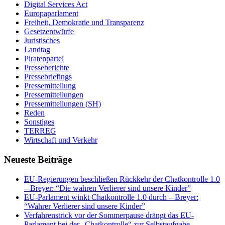
Digital Services Act
Europaparlament
Freiheit, Demokratie und Transparenz
Gesetzentwürfe
Juristisches
Landtag
Piratenpartei
Presseberichte
Pressebriefings
Pressemitteilung
Pressemitteilungen
Pressemitteilungen (SH)
Reden
Sonstiges
TERREG
Wirtschaft und Verkehr
Neueste Beiträge
EU-Regierungen beschließen Rückkehr der Chatkontrolle 1.0
– Breyer: “Die wahren Verlierer sind unsere Kinder”
EU-Parlament winkt Chatkontrolle 1.0 durch – Breyer:
“Wahrer Verlierer sind unsere Kinder”
Verfahrenstrick vor der Sommerpause drängt das EU-
Parlament bei der „Chatkontrolle“ zur Selbstaufgabe