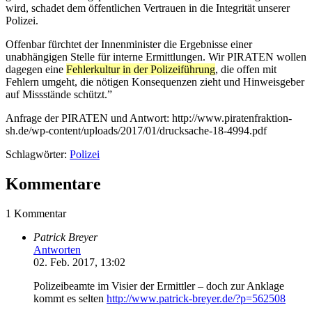
wird, schadet dem öffentlichen Vertrauen in die Integrität unserer
Polizei.
Offenbar fürchtet der Innenminister die Ergebnisse einer
unabhängigen Stelle für interne Ermittlungen. Wir PIRATEN wollen
dagegen eine
Fehlerkultur in der Polizeiführung
, die offen mit
Fehlern umgeht, die nötigen Konsequenzen zieht und Hinweisgeber
auf Missstände schützt.”
Anfrage der PIRATEN und Antwort: http://www.piratenfraktion-
sh.de/wp-content/uploads/2017/01/drucksache-18-4994.pdf
Schlagwörter:
Polizei
Kommentare
1 Kommentar
Patrick Breyer
Antworten
02. Feb. 2017, 13:02
Polizeibeamte im Visier der Ermittler – doch zur Anklage
kommt es selten
http://www.patrick-breyer.de/?p=562508