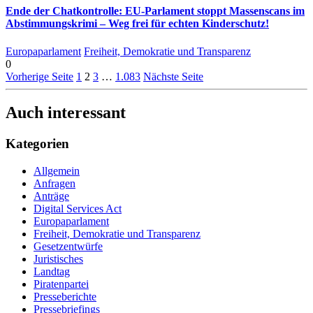
Ende der Chatkontrolle: EU-Parlament stoppt Massenscans im
Abstimmungskrimi – Weg frei für echten Kinderschutz!
Europaparlament
Freiheit, Demokratie und Transparenz
0
Vorherige Seite
1
2
3
…
1.083
Nächste Seite
Auch interessant
Kategorien
Allgemein
Anfragen
Anträge
Digital Services Act
Europaparlament
Freiheit, Demokratie und Transparenz
Gesetzentwürfe
Juristisches
Landtag
Piratenpartei
Presseberichte
Pressebriefings