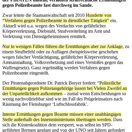
gegen Polizeibeamte fast durchweg im Sande.
Zwar leitete die Staatsanwaltschaft seit 2010
Hunderte von
“Verfahren gegen Polizeibeamte in dienstlicher Tätigkeit”
ein.
Aktuell wird u.a. wegen des Verdachts von gefährlicher
Körperverletzung, Diebstahl, Strafvereitelung im Amt und
Verletzung von Dienstgeheimnissen ermittelt.
Nur in wenigen Fällen führen die Ermittlungen aber zur Anklage
, zu
einem Strafbefehl oder zu Auflagen (beispielsweise geschehen
wegen falscher Verdächtigung, gefährlicher Körperverletzung,
Amtsanmaßung, Volksverhetzung und eines Verstoßes gegen das
Waffengesetz). Ganz regelmäßig werden Verfahren gegen
Polizeibeamte eingestellt.
Der Piratenabgeordnete Dr. Patrick Breyer fordert: “
Polizeiliche
Ermittlungen gegen Polizeiangehörige lassen bei Vielen Zweifel an
der Unparteilichkeit aufkommen
– zumal wenn Entscheidungen so
wenig nachvollziehbar sind wie im Fall des Prügeleinsatzes nach
Räumung der Flensburger ‘Luftschlossfabrik’.
Interne Ermittlungen gegen Beamte müssen einer unabhängigen
Stelle außerhalb des Innenministeriums übertragen werden.
Dass
sich die Küstenkoalition dem versperrt, was selbst im SPD-
geführten Bremen geplant und von der UNO seit Jahren gefordert