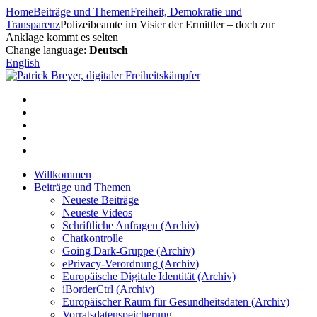
Zum
Home
Beiträge und Themen
Freiheit, Demokratie und
Inhalt
Transparenz
Polizeibeamte im Visier der Ermittler – doch zur
springen
Anklage kommt es selten
Change language:
Deutsch
English
Willkommen
Beiträge und Themen
Neueste Beiträge
Neueste Videos
Schriftliche Anfragen (Archiv)
Chatkontrolle
Going Dark-Gruppe (Archiv)
ePrivacy-Verordnung (Archiv)
Europäische Digitale Identität (Archiv)
iBorderCtrl (Archiv)
Europäischer Raum für Gesundheitsdaten (Archiv)
Vorratsdatenspeicherung