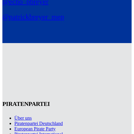
@echo_pbreyer
@patrickbreyer_mep
PIRATENPARTEI
Über uns
Piratenpartei Deutschland
European Pirate Party