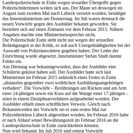
Landespolizeischule in Eutin wegen sexueller Übergriffe gegen
Polizeischülerinnen weiten sich aus. Der Mann sei deswegen im
August zum zweiten Mal nach Lübeck versetzt worden, bestätigte
das Innenministerium am Donnerstag. Im Juli waren demnach die
neuen Vorwürfe gegen den Ausbilder bekannt geworden. Sie
beziehen sich auf einen Zeitraum vor dem Februar 2015. Nähere
Angaben machte eine Ministeriumssprecher nicht.
Die Polizeischule Eutin steht nicht nur wegen der sexuellen
Belästigungen in der Kritik, es soll auch Unregelmäßigkeiten bei der
Auswahl von Polizeianwärtern gegeben haben. Der Leiter der
Einrichtung wurde abgesetzt. Innenminister Stefan Studt räumte
Fehler ein.
Am Dienstag war bekanntgeworden, dass der Ausbilder eine
Schülerin geküsst haben soll. Der Ausbilder hatte sich laut
Ministerium im Februar 2015 anlässlich eines Festes in Eutin
„distanzlos gegenüber zwei weiblichen Ausbildungsangehörigen
verhalten“. Die Vorwürfe – Berührungen am Rücken und am Arm
einer 24-jährigen sowie ein Kuss auf die Wange einer 17-jährigen –
seien in einem Disziplinarverfahren aufgearbeitet worden. Der
Ausbilder erhielt einen schriftlichen Verweis. Gleich nach
Bekanntwerden der Vorwürfe sei er zum ersten Mal zur
Polizeidirektion Lübeck abgeordnet worden. Im Februar 2016 habe
er nach Ablauf seiner Bewährungszeit im Februar 2016 an die
Landespolizeischule in Eutin zurückkehren können.
Nun wird bekannt: Im Juli 2016 sind erneut Vorwürfe