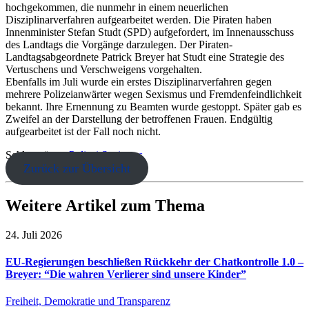
hochgekommen, die nunmehr in einem neuerlichen
Disziplinarverfahren aufgearbeitet werden. Die Piraten haben
Innenminister Stefan Studt (SPD) aufgefordert, im Innenausschuss
des Landtags die Vorgänge darzulegen. Der Piraten-
Landtagsabgeordnete Patrick Breyer hat Studt eine Strategie des
Vertuschens und Verschweigens vorgehalten.
Ebenfalls im Juli wurde ein erstes Disziplinarverfahren gegen
mehrere Polizeianwärter wegen Sexismus und Fremdenfeindlichkeit
bekannt. Ihre Ernennung zu Beamten wurde gestoppt. Später gab es
Zweifel an der Darstellung der betroffenen Frauen. Endgültig
aufgearbeitet ist der Fall noch nicht.
Schlagwörter:
Polizei
Sexismus
Zurück zur Übersicht
Weitere Artikel zum Thema
24. Juli 2026
EU-Regierungen beschließen Rückkehr der Chatkontrolle 1.0 –
Breyer: “Die wahren Verlierer sind unsere Kinder”
Freiheit, Demokratie und Transparenz