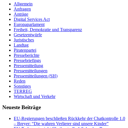
Allgemein
Anfragen
Anträge
Digital Services Act
Europaparlament
Freiheit, Demokratie und Transparenz
Gesetzentwürfe
Juristisches
Landtag
Piratenpartei
Presseberichte
Pressebriefings
Pressemitteilung
Pressemitteilungen
Pressemitteilungen (SH)
Reden
Sonstiges
TERREG
Wirtschaft und Verkehr
Neueste Beiträge
EU-Regierungen beschließen Rückkehr der Chatkontrolle 1.0
– Breyer: “Die wahren Verlierer sind unsere Kinder”