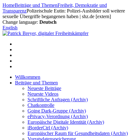
Zum
Home
Beiträge und Themen
Freiheit, Demokratie und
Inhalt
Transparenz
Polizeischule Eutin: Polizei-Ausbilder soll weitere
springen
sexuelle Übergriffe begangenen haben | shz.de [extern]
Change language:
Deutsch
English
Willkommen
Beiträge und Themen
Neueste Beiträge
Neueste Videos
Schriftliche Anfragen (Archiv)
Chatkontrolle
Going Dark-Gruppe (Archiv)
ePrivacy-Verordnung (Archiv)
Europäische Digitale Identität (Archiv)
iBorderCtrl (Archiv)
Europäischer Raum für Gesundheitsdaten (Archiv)
Vorratsdatenspeicherung