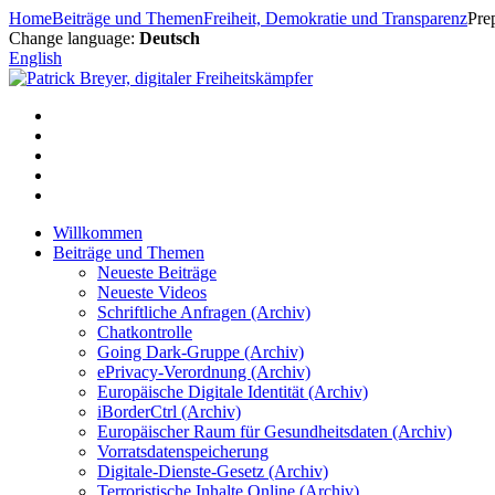
Zum
Home
Beiträge und Themen
Freiheit, Demokratie und Transparenz
Pre
Inhalt
Change language:
Deutsch
springen
English
Willkommen
Beiträge und Themen
Neueste Beiträge
Neueste Videos
Schriftliche Anfragen (Archiv)
Chatkontrolle
Going Dark-Gruppe (Archiv)
ePrivacy-Verordnung (Archiv)
Europäische Digitale Identität (Archiv)
iBorderCtrl (Archiv)
Europäischer Raum für Gesundheitsdaten (Archiv)
Vorratsdatenspeicherung
Digitale-Dienste-Gesetz (Archiv)
Terroristische Inhalte Online (Archiv)