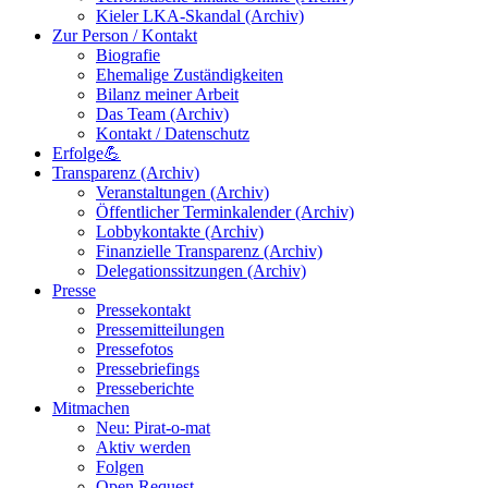
Kieler LKA-Skandal (Archiv)
Zur Person / Kontakt
Biografie
Ehemalige Zuständigkeiten
Bilanz meiner Arbeit
Das Team (Archiv)
Kontakt / Datenschutz
Erfolge💪
Transparenz (Archiv)
Veranstaltungen (Archiv)
Öffentlicher Terminkalender (Archiv)
Lobbykontakte (Archiv)
Finanzielle Transparenz (Archiv)
Delegationssitzungen (Archiv)
Presse
Pressekontakt
Pressemitteilungen
Pressefotos
Pressebriefings
Presseberichte
Mitmachen
Neu: Pirat-o-mat
Aktiv werden
Folgen
Open Request