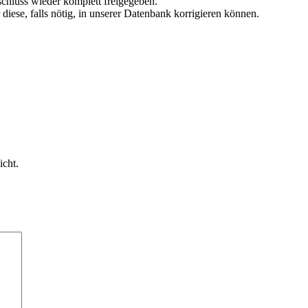
chluss wieder komplett freigegeben.
r diese, falls nötig, in unserer Datenbank korrigieren können.
icht.