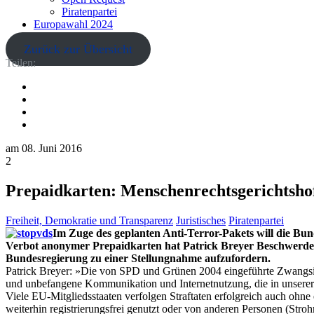
Piratenpartei
Europawahl 2024
Zurück zur Übersicht
Teilen:
am
08. Juni 2016
2
Prepaidkarten: Menschenrechtsgerichtsho
Freiheit, Demokratie und Transparenz
Juristisches
Piratenpartei
Im Zuge des geplanten Anti-Terror-Pakets will die Bu
Verbot anonymer Prepaidkarten hat Patrick Breyer Beschwerde 
Bundesregierung zu einer Stellungnahme aufzufordern.
Patrick Breyer: »Die von SPD und Grünen 2004 eingeführte Zwangsiden
und unbefangene Kommunikation und Internetnutzung, die in unserer 
Viele EU-Mitgliedsstaaten verfolgen Straftaten erfolgreich auch ohne
weiterhin registrierungsfrei genutzt oder von anderen Personen (Str