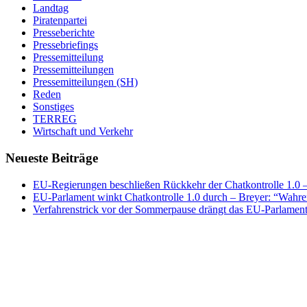
Landtag
Piratenpartei
Presseberichte
Pressebriefings
Pressemitteilung
Pressemitteilungen
Pressemitteilungen (SH)
Reden
Sonstiges
TERREG
Wirtschaft und Verkehr
Neueste Beiträge
EU-Regierungen beschließen Rückkehr der Chatkontrolle 1.0 – 
EU-Parlament winkt Chatkontrolle 1.0 durch – Breyer: “Wahrer
Verfahrenstrick vor der Sommerpause drängt das EU-Parlament 